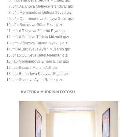
fil.f.d Hacıyeva Səbinə Mübariz qızı
b/m Aslanova Məleykə İsfəndiyar qızı
b/m Məmmədova Gülnaz Sayad qızı
b/m Qəhrəmanova Zülfiyyə Sabir qızı
b/m Sadıqova Gülər Fizuli qızı
müəl.Rzayeva Zümrüd Elyar qızı
müəl.Cəlilova Türkan Müzadil qızı
b/m. Ağayeva Türkan Siyavuş qızı
müəl.Babayeva Aytən Müsahib qızı
b/lab.Quliyeva İsmət Nəriman qızı
lab.Məmmədova Elnarə Eldar qızı
lab.Əlizadə Məltəm Adil qızı
lab.Əhmədova Kutayyət Elşad qızı
lab.Əsədova Aytən Ramiz qızı
KAFEDRA MÜDRİNİN FOTOSU