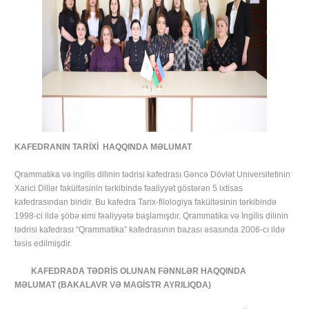
KAFEDRANIN TARİXİ HAQQINDA MƏLUMAT
Qrammatika və ingilis dilinin tədrisi kafedrası Gəncə Dövlət Universitetinin
Xarici Dillər fakültəsinin tərkibində fəaliyyət göstərən 5 ixtisas
kafedrasından biridir. Bu kafedra Tarix-filologiya fakültəsinin tərkibində
1998-ci ildə şöbə кimi fəaliyyətə başlamışdır. Qrammatika və İngilis dilinin
tədrisi kafedrası “Qrammatika” kafedrasının bazası əsasında 2006-cı ildə
təsis edilmişdir.
KAFEDRADA TƏDRİS OLUNAN FƏNNLƏR HAQQINDA
MƏLUMAT (BAKALAVR VƏ MAGİSTR AYRILIQDA)