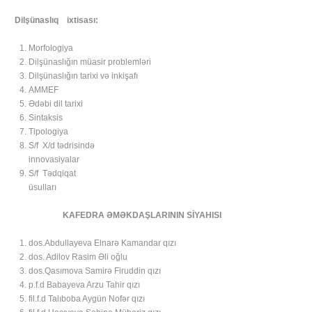
Dilşünaslıq ixtisası:
Morfologiya
Dilşünaslığın müasir problemləri
Dilşünaslığın tarixi və inkişafı
AMMEF
Ədəbi dil tarixi
Sintaksis
Tipologiya
S/f X/d tədrisində
innovasiyalar
S/f Tədqiqat
üsulları
KAFEDRA ƏMƏKDAŞLARININ SİYAHISI
dos.Abdullayeva Elnarə Kamandar qızı
dos. Adilov Rasim Əli oğlu
dos.Qasımova Samirə Firuddin qızı
p.f.d Babayeva Arzu Tahir qızı
fil.f.d Talıboba Aygün Nofər qızı