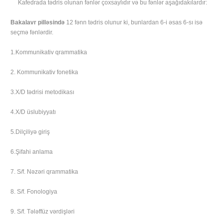
Kafedrada tədris olunan fənlər çoxsaylıdır və bu fənlər aşağıdakılardır:
Bakalavr pilləsində
12 fənn tədris olunur ki, bunlardan 6-i əsas 6-sı isə
seçmə fənlərdir.
1.Kommunikativ qrammatika
2. Kommunikativ fonetika
3.X/D tədrisi metodikası
4.X/D üslubiyyatı
5.Dilçiliyə giriş
6.Şifahi anlama
7. S/f. Nəzəri qrammatika
8. S/f. Fonologiya
9. S/f. Tələffüz vərdişləri