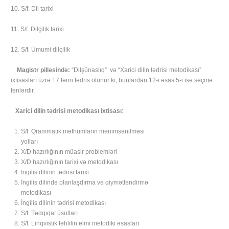
10. S/f. Dil tarixi
11. S/f. Dilçilik tarixi
12. S/f. Ümumi dilçilik
Magistr pilləsində:
“Dilşünaslıq” və “Xarici dilin tədrisi metodikası”
ixtisasları üzrə 17 fənn tədris olunur ki, bunlardan 12-i əsas 5-i isə seçmə
fənlərdir.
Xarici dilin tədrisi metodikası ixtisası
:
S/f. Qrammatik məfhumların mənimsənilməsi
yolları
X/D hazırlığının müasir problemləri
X/D hazırlığının tarixi və metodikası
İngilis dilinin tədrisi tarixi
İngilis dilində planlaşdırma və qiymətləndirmə
metodikası
İngilis dilinin tədrisi metodikası
S/f. Tədqiqat üsulları
S/f. Linqvistik təhlilin elmi metodiki əsasları