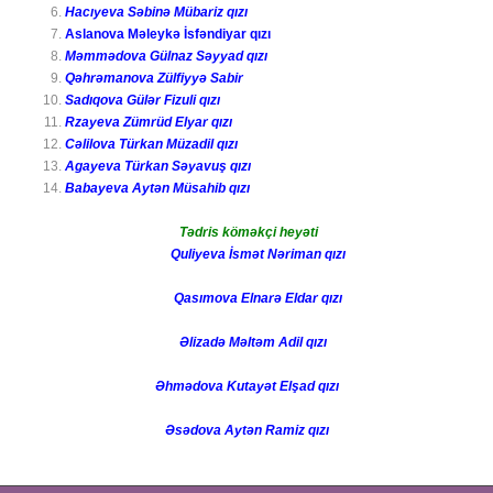
Hacıyeva Səbinə Mübariz qızı
Aslanova Məleykə İsfəndiyar qızı
Məmmədova Gülnaz Səyyad qızı
Qəhrəmanova Zülfiyyə Sabir
Sadıqova Gülər Fizuli qızı
Rzayeva Zümrüd Elyar qızı
Cəlilova Türkan Müzadil qızı
Agayeva Türkan Səyavuş qızı
Babayeva Aytən Müsahib qızı
Tədris köməkçi heyəti
Quliyeva İsmət Nəriman qızı
Qasımova Elnarə Eldar qızı
Əlizadə Məltəm Adil qızı
Əhmədova Kutayət Elşad qızı
Əsədova Aytən Ramiz qızı