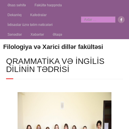
Əsas səhifə
Fakültə haqqında
Dekanlıq
Kafedralar
İxtisaslar üzrə təlim nəticələri
Sənədlər
Xəbərlər
Əlaqə
Filologiya və Xarici dillər fakültəsi
QRAMMATIKA VƏ İNGILIS
DILININ TƏDRISI