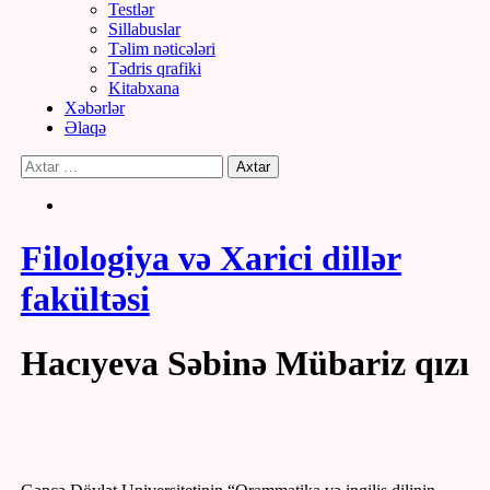
Testlər
Sillabuslar
Təlim nəticələri
Tədris qrafiki
Kitabxana
Xəbərlər
Əlaqə
Filologiya və Xarici dillər
fakültəsi
Hacıyeva Səbinə Mübariz qızı