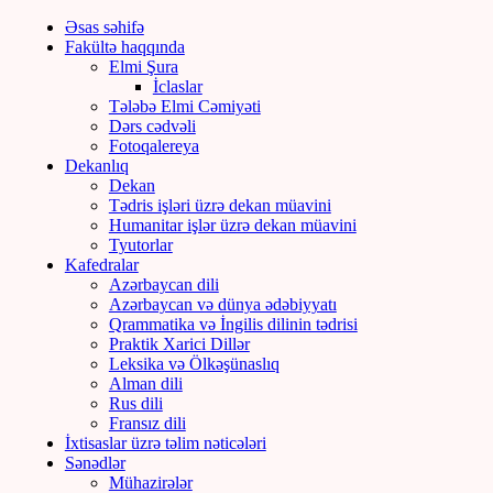
Əsas səhifə
Fakültə haqqında
Elmi Şura
İclaslar
Tələbə Elmi Cəmiyəti
Dərs cədvəli
Fotoqalereya
Dekanlıq
Dekan
Tədris işləri üzrə dekan müavini
Humanitar işlər üzrə dekan müavini
Tyutorlar
Kafedralar
Azərbaycan dili
Azərbaycan və dünya ədəbiyyatı
Qrammatika və İngilis dilinin tədrisi
Praktik Xarici Dillər
Leksika və Ölkəşünaslıq
Alman dili
Rus dili
Fransız dili
İxtisaslar üzrə təlim nəticələri
Sənədlər
Mühazirələr