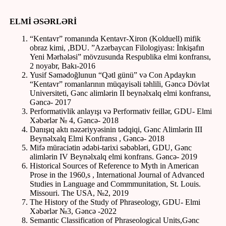
ELMİ ƏSƏRLƏRİ
“Kentavr” romanında Kentavr-Xiron (Kolduell) mifik
obraz kimi, ,BDU. ”Azərbaycan Filologiyası: İnkişafın
Yeni Mərhələsi” mövzusunda Respublika elmi konfransı,
2 noyabr, Bakı-2016
Yusif Səmədoğlunun “Qətl günü” və Con Apdaykın
“Kentavr” romanlarının müqayisəli təhlili, Gəncə Dövlət
Universiteti, Gənc alimlərin II beynəlxalq elmi konfransı,
Gəncə- 2017
Performativlik anlayışı və Performativ feillər, GDU- Elmi
Xəbərlər № 4, Gəncə- 2018
Danışıq aktı nəzəriyyəsinin tədqiqi, Gənc Alimlərin III
Beynəlxalq Elmi Konfransı , Gəncə- 2018
Mifə müraciətin ədəbi-tarixi səbəbləri, GDU, Gənc
alimlərin IV Beynəlxalq elmi konfrans. Gəncə- 2019
Historical Sources of Reference to Myth in American
Prose in the 1960,s , International Journal of Advanced
Studies in Language and Commmunitation, St. Louis.
Missouri. The USA, №2, 2019
The History of the Study of Phraseology, GDU- Elmi
Xəbərlər №3, Gəncə -2022
Semantic Classification of Phraseological Units,Gənc