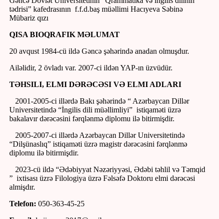
Gəncə Dövlət Universitetinin “Qrammatika və ingilis dilinin
tədrisi” kafedrasının f.f.d.baş müəllimi Hacıyeva Səbinə
Mübariz qızı
QISA BIOQRAFIK MƏLUMAT
20 avqust 1984-cü ildə Gəncə şəhərində anadan olmuşdur.
Ailəlidir, 2 övladı var. 2007-ci ildən YAP-ın üzvüdür.
TƏHSILI, ELMI DƏRƏCƏSI VƏ ELMI ADLARI
2001-2005-ci illərdə Bakı şəhərində “ Azərbaycan Dillər
Universitetində “İngilis dili müəllimliyi” istiqaməti üzrə
bakalavır dərəcəsini fərqlənmə diplomu ilə bitirmişdir.
2005-2007-ci illərdə Azərbaycan Dillər Universitetində
“Dilşünaslıq” istiqaməti üzrə magistr dərəcəsini fərqlənmə
diplomu ilə bitirmişdir.
2023-cü ildə “Ədəbiyyat Nəzəriyyəsi, Ədəbi təhlil və Təmqid
” ixtisası üzrə Filologiya üzrə Fəlsəfə Doktoru elmi dərəcəsi
almişdır.
Telefon:
050-363-45-25