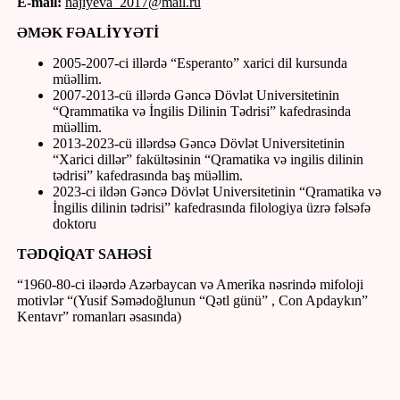
E-mail:
hajiyeva_2017@mail.ru
ƏMƏK FƏALİYYƏTİ
2005-2007-ci illərdə “Esperanto” xarici dil kursunda
müəllim.
2007-2013-cü illərdə Gəncə Dövlət Universitetinin
“Qrammatika və İngilis Dilinin Tədrisi” kafedrasinda
müəllim.
2013-2023-cü illərdsə Gəncə Dövlət Universitetinin
“Xarici dillər” fakültəsinin “Qramatika və ingilis dilinin
tədrisi” kafedrasında baş müəllim.
2023-ci ildən Gəncə Dövlət Universitetinin “Qramatika və
İngilis dilinin tədrisi” kafedrasında filologiya üzrə fəlsəfə
doktoru
TƏDQİQAT SAHƏSİ
“1960-80-ci iləərdə Azərbaycan və Amerika nəsrində mifoloji
motivlər “(Yusif Səmədoğlunun “Qətl günü” , Con Apdaykın”
Kentavr” romanları əsasında)