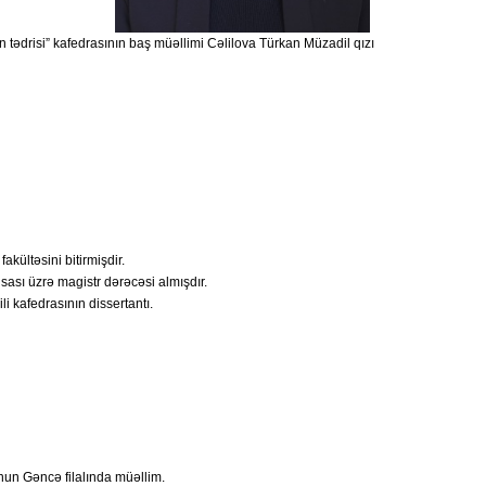
n tədrisi” kafedrasının baş müəllimi Cəlilova Türkan Müzadil qızı
akültəsini bitirmişdir.
isası üzrə magistr dərəcəsi almışdır.
i kafedrasının dissertantı.
nun Gəncə filalında müəllim.