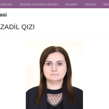
Kafedralar
İxtisaslar üzrə təlim nəticələri
Sənədlər
Xəbərlər
Əla
təsi
ADIL QIZI