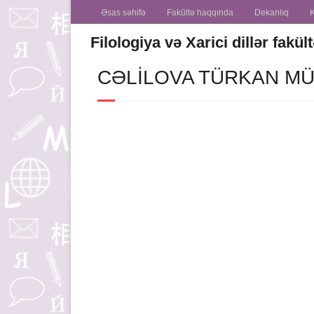
Əsas səhifə
Fakültə haqqında
Dekanlıq
Filologiya və Xarici dillər fakül
CƏLILOVA TÜRKAN MÜZ