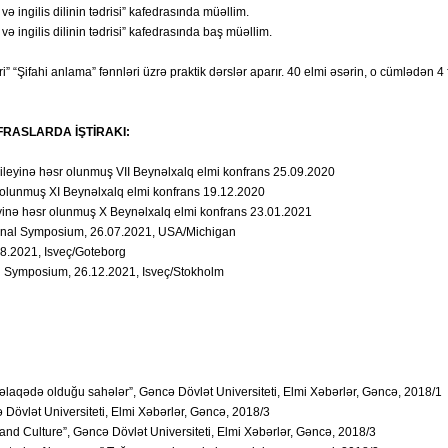
ə ingilis dilinin tədrisi” kafedrasında müəllim.
ə ingilis dilinin tədrisi” kafedrasında baş müəllim.
əri” “Şifahi anlama” fənnləri üzrə praktik dərslər aparır. 40 elmi əsərin, o cümlədən 4
RASLARDA İŞTİRAKI:
bileyinə həsr olunmuş VII Beynəlxalq elmi konfrans 25.09.2020
r olunmuş XI Beynəlxalq elmi konfrans 19.12.2020
eyinə həsr olunmuş X Beynəlxalq elmi konfrans 23.01.2021
ional Symposium, 26.07.2021, USA/Michigan
8.2021, Isveç/Goteborg
al Symposium, 26.12.2021, Isveç/Stokholm
və əlaqədə olduğu sahələr”, Gəncə Dövlət Universiteti, Elmi Xəbərlər, Gəncə, 2018/1
ə Dövlət Universiteti, Elmi Xəbərlər, Gəncə, 2018/3
nd Culture”, Gəncə Dövlət Universiteti, Elmi Xəbərlər, Gəncə, 2018/3