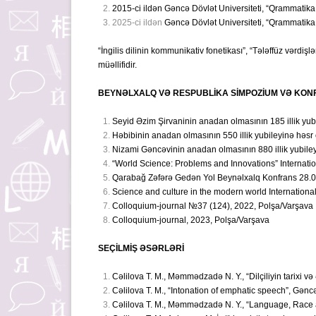
2015-ci ildən Gəncə Dövlət Universiteti, “Qrammatika v
2025-ci ildən
Gəncə Dövlət Universiteti, “Qrammatika v
“İngilis dilinin kommunikativ fonetikası”, “Tələffüz vərdişl
müəllifidir.
BEYNƏLXALQ VƏ RESPUBLİKA SİMPOZİUM VƏ KONF
Seyid Əzim Şirvaninin anadan olmasının 185 illik yu
Həbibinin anadan olmasının 550 illik yubileyinə həs
Nizami Gəncəvinin anadan olmasının 880 illik yubil
“World Science: Problems and Innovations” Internat
Qarabağ Zəfərə Gedən Yol Beynəlxalq Konfrans 28.0
Science and culture in the modern world Internation
Colloquium-journal №37 (124), 2022, Polşa/Varşava
Colloquium-journal, 2023, Polşa/Varşava
SEÇİLMİŞ ƏSƏRLƏRİ
Cəlilova T. M., Məmmədzadə N. Y., “Dilçiliyin tarixi 
Cəlilova T. M., “Intonation of emphatic speech”, Gənc
Cəlilova T. M., Məmmədzadə N. Y., “Language, Race a