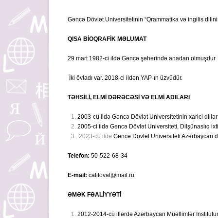
Gəncə Dövlət Universitetinin “Qrammatika və ingilis dilini
QISA BİOQRAFİK MƏLUMAT
29 mart 1982-ci ildə Gəncə şəhərində anadan olmuşdur
İki övladı var. 2018-ci ildən YAP-ın üzvüdür.
TƏHSİLİ, ELMİ DƏRƏCƏSİ VƏ ELMİ ADILARI
2003-cü ildə Gəncə Dövlət Universitetinin xarici dillər f
2005-ci ildə Gəncə Dövlət Universiteti, Dilşünaslıq ixt
2023-cü ildə
Gəncə Dövlət Universiteti Azərbaycan dil
Telefon:
50-522-68-34
E-mail:
calilovat@mail.ru
ƏMƏK FƏALİYYƏTİ
2012-2014-cü illərdə Azərbaycan Müəllimlər İnstitutu