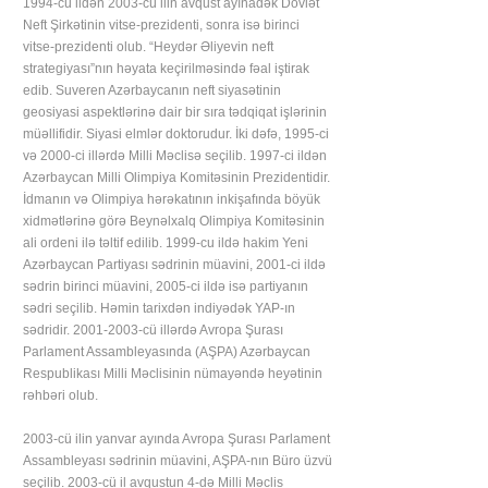
1994-cü ildən 2003-cü ilin avqust ayınadək Dövlət
Neft Şirkətinin vitse-prezidenti, sonra isə birinci
vitse-prezidenti olub. “Heydər Əliyevin neft
strategiyası”nın həyata keçirilməsində fəal iştirak
edib. Suveren Azərbaycanın neft siyasətinin
geosiyasi aspektlərinə dair bir sıra tədqiqat işlərinin
müəllifidir. Siyasi elmlər doktorudur. İki dəfə, 1995-ci
və 2000-ci illərdə Milli Məclisə seçilib. 1997-ci ildən
Azərbaycan Milli Olimpiya Komitəsinin Prezidentidir.
İdmanın və Olimpiya hərəkatının inkişafında böyük
xidmətlərinə görə Beynəlxalq Olimpiya Komitəsinin
ali ordeni ilə təltif edilib. 1999-cu ildə hakim Yeni
Azərbaycan Partiyası sədrinin müavini, 2001-ci ildə
sədrin birinci müavini, 2005-ci ildə isə partiyanın
sədri seçilib. Həmin tarixdən indiyədək YAP-ın
sədridir. 2001-2003-cü illərdə Avropa Şurası
Parlament Assambleyasında (AŞPA) Azərbaycan
Respublikası Milli Məclisinin nümayəndə heyətinin
rəhbəri olub.
2003-cü ilin yanvar ayında Avropa Şurası Parlament
Assambleyası sədrinin müavini, AŞPA-nın Büro üzvü
seçilib. 2003-cü il avqustun 4-də Milli Məclis