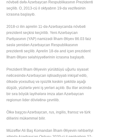
növbəti dəfə Azərbaycan Respublikasının Prezidenti
seçilib. O, 2013-cü il oktyabrın 19-da vəzifəsinin
icrasına başlayıb.
2018-ci ilin aprelin 11-də Azərbaycanda növbəti
prezident seçkisi keçirilib. Yeni Azərbaycan
Partiyasının (YAP) namizədi İlham Əliyev 86.03 faiz
səslə yenidən Azərbaycan Respublikasının
prezidenti seçilib. Aprelin 18-də and içən prezident
İlham Əliyev səlahiyyətlərinin icrasına başlayıb.
Prezident İlham Əliyevin yürütdüyü uğurlu siyasət
nəticəsində Azərbaycan iqtisadiyyatı inkişaf edib,
ölkədə yoxsulluq və işsizlik kəskin şəkildə aşağı
düşüb, yüzlərlə yeni iş yerləri açılıb. Bu illər ərzində
bir sıra böyük layihələrə imza atan Azərbaycan
regionun lider dövlətinə çevrilib.
Ölkə başçısı Azərbaycan, rus, ingilis, fransız və türk
dillərini mükəmməl bilir.
Müzəffər Ali Baş Komandan İlham Əliyevin rəhbərliyi
altında Azərbaycan Ordusu 2020-ci il sentyabrın 27-