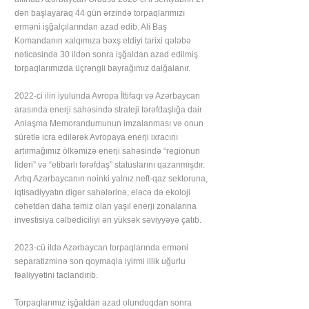
dən başlayaraq 44 gün ərzində torpaqlarımızı
erməni işğalçılarından azad edib. Ali Baş
Komandanın xalqımıza bəxş etdiyi tarixi qələbə
nəticəsində 30 ildən sonra işğaldan azad edilmiş
torpaqlarımızda üçrəngli bayrağımız dalğalanır.
2022-ci ilin iyulunda Avropa İttifaqı və Azərbaycan
arasında enerji sahəsində strateji tərəfdaşlığa dair
Anlaşma Memorandumunun imzalanması və onun
sürətlə icra edilərək Avropaya enerji ixracını
artırmağımız ölkəmizə enerji sahəsində “regionun
lideri” və “etibarlı tərəfdaş” statuslarını qazanmışdır.
Artıq Azərbaycanın nəinki yalnız neft-qaz sektoruna,
iqtisadiyyatın digər sahələrinə, eləcə də ekoloji
cəhətdən daha təmiz olan yaşıl enerji zonalarına
investisiya cəlbediciliyi ən yüksək səviyyəyə çatıb.
2023-cü ildə Azərbaycan torpaqlarında erməni
separatizminə son qoymaqla iyirmi illik uğurlu
fəaliyyətini taclandırıb.
Torpaqlarımız işğaldan azad olunduqdan sonra