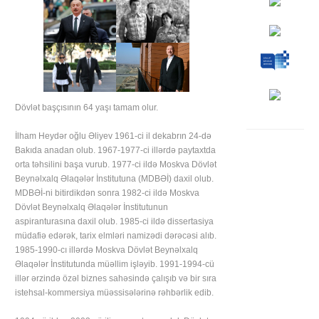
Dövlət başçısının 64 yaşı tamam olur.
İlham Heydər oğlu Əliyev 1961-ci il dekabrın 24-də
Bakıda anadan olub. 1967-1977-ci illərdə paytaxtda
orta təhsilini başa vurub. 1977-ci ildə Moskva Dövlət
Beynəlxalq Əlaqələr İnstitutuna (MDBƏİ) daxil olub.
MDBƏİ-ni bitirdikdən sonra 1982-ci ildə Moskva
Dövlət Beynəlxalq Əlaqələr İnstitutunun
aspiranturasına daxil olub. 1985-ci ildə dissertasiya
müdafiə edərək, tarix elmləri namizədi dərəcəsi alıb.
1985-1990-cı illərdə Moskva Dövlət Beynəlxalq
Əlaqələr İnstitutunda müəllim işləyib. 1991-1994-cü
illər ərzində özəl biznes sahəsində çalışıb və bir sıra
istehsal-kommersiya müəssisələrinə rəhbərlik edib.