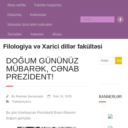
Əsas səhifə
Fakültə haqqında
Dekanlıq
Kafedralar
İxtisaslar üzrə təlim nəticələri
Sənədlər
Xəbərlər
Əlaqə
Filologiya və Xarici dillər fakültəsi
DOĞUM GÜNÜNÜZ
MÜBARƏK, CƏNAB
PREZIDENT!
By
Reyhan Şəmsizadə
Dek 24, 2025
BANNERLƏR
Kateqoriyasız
Bu gün Azərbaycan Prezidenti İlham Əliyevin
doğum günüdür.