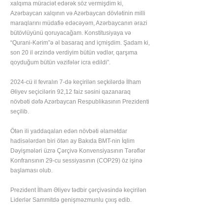
xalqıma müraciət edərək söz vermişdim ki,
Azərbaycan xalqının və Azərbaycan dövlətinin milli
maraqlarını müdafiə edəcəyəm, Azərbaycanın ərazi
bütövlüyünü qoruyacağam. Konstitusiyaya və
“Qurani-Kərim”ə əl basaraq and içmişdim. Şadam ki,
son 20 il ərzində verdiyim bütün vədlər, qarşıma
qoyduğum bütün vəzifələr icra edildi”.
2024-cü il fevralın 7-də keçirilən seçkilərdə İlham
Əliyev seçicilərin 92,12 faiz səsini qazanaraq
növbəti dəfə Azərbaycan Respublikasının Prezidenti
seçilib.
Ötən ili yaddaqalan edən növbəti əlamətdar
hadisələrdən biri ötən ay Bakıda BMT-nin İqlim
Dəyişmələri üzrə Çərçivə Konvensiyasının Tərəflər
Konfransının 29-cu sessiyasının (COP29) öz işinə
başlaması olub.
Prezident İlham Əliyev tədbir çərçivəsində keçirilən
Liderlər Sammitdə genişməzmunlu çıxış edib.