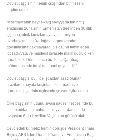
Dövlət başçısının həmin çıxışından bir hissəni
təqdim edirik:
“Azərbaycanın beynəlxalq səviyyədə tanınmış
ərazisinin 20 faizinin Ermənistan tərəfindən 30 illik
işğalına, etnik təmizləməyə və bir milyon
azərbaycanlının öz doğma torpaqlarından
qovulmasına baxmayaraq, biz özünü təmin edən
iqtisadiyyata və müstəqil siyasətə malik güclü ölkəni
qura bildik. Dörd il öncə biz İkinci Qarabağ
müharibəsində tarixi qələbəni qeyd etdik”.
Dövlət başçısı bu il də işğaldan azad olunan
ərazilərdə həyata keçirilən əksər bərpa və
quruculuq işlərinin açılışında şəxsən iştirak edib.
Ölkə başçısının uğurlu siyasi iradəsi nəticəsində bu
il əldə edilən ən mühüm nailiyyətlərdən biri də
avqustun 8-də keçirilən Vaşinqton görüşü olub.
Qeyd edək ki, məhz həmin görüşdə Prezident İlham
Əliyev, ABŞ lideri Donald Tramp və Ermənistan Baş