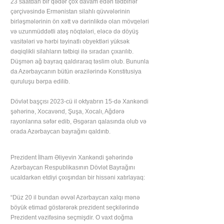
23 saatdan bir qədər çox davam edən tədbirlər
çərçivəsində Ermənistan silahlı qüvvələrinin
birləşmələrinin ön xətt və dərinlikdə olan mövqeləri
və uzunmüddətli atəş nöqtələri, eləcə də döyüş
vasitələri və hərbi təyinatlı obyektləri yüksək
dəqiqlikli silahların tətbiqi ilə sıradan çıxarılıb.
Düşmən ağ bayraq qaldıraraq təslim olub. Bununla
da Azərbaycanın bütün ərazilərində Konstitusiya
quruluşu bərpa edilib.
Dövlət başçısı 2023-cü il oktyabrın 15-də Xankəndi
şəhərinə, Xocavənd, Şuşa, Xocalı, Ağdərə
rayonlarına səfər edib, Əsgəran qalasında olub və
orada Azərbaycan bayrağını qaldırıb.
Prezident İlham Əliyevin Xankəndi şəhərində
Azərbaycan Respublikasının Dövlət Bayrağını
ucaldarkən etdiyi çıxışından bir hissəni xatırlayaq:
“Düz 20 il bundan əvvəl Azərbaycan xalqı mənə
böyük etimad göstərərək prezident seçkilərində
Prezident vəzifəsinə seçmişdir. O vaxt doğma