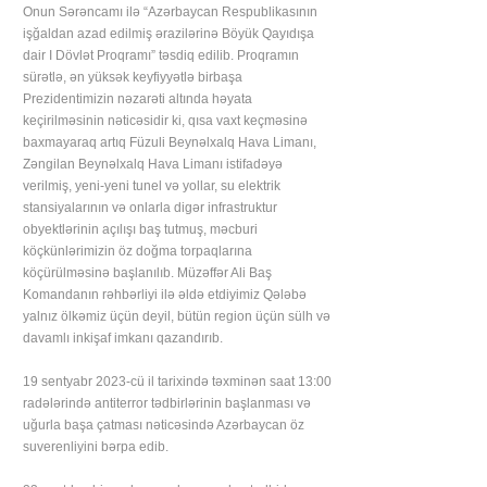
Onun Sərəncamı ilə “Azərbaycan Respublikasının
işğaldan azad edilmiş ərazilərinə Böyük Qayıdışa
dair I Dövlət Proqramı” təsdiq edilib. Proqramın
sürətlə, ən yüksək keyfiyyətlə birbaşa
Prezidentimizin nəzarəti altında həyata
keçirilməsinin nəticəsidir ki, qısa vaxt keçməsinə
baxmayaraq artıq Füzuli Beynəlxalq Hava Limanı,
Zəngilan Beynəlxalq Hava Limanı istifadəyə
verilmiş, yeni-yeni tunel və yollar, su elektrik
stansiyalarının və onlarla digər infrastruktur
obyektlərinin açılışı baş tutmuş, məcburi
köçkünlərimizin öz doğma torpaqlarına
köçürülməsinə başlanılıb. Müzəffər Ali Baş
Komandanın rəhbərliyi ilə əldə etdiyimiz Qələbə
yalnız ölkəmiz üçün deyil, bütün region üçün sülh və
davamlı inkişaf imkanı qazandırıb.
19 sentyabr 2023-cü il tarixində təxminən saat 13:00
radələrində antiterror tədbirlərinin başlanması və
uğurla başa çatması nəticəsində Azərbaycan öz
suverenliyini bərpa edib.