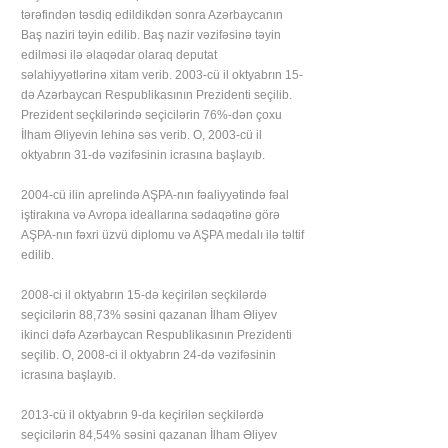
tərəfindən təsdiq edildikdən sonra Azərbaycanın
Baş naziri təyin edilib. Baş nazir vəzifəsinə təyin
edilməsi ilə əlaqədar olaraq deputat
səlahiyyətlərinə xitam verib. 2003-cü il oktyabrın 15-
də Azərbaycan Respublikasının Prezidenti seçilib.
Prezident seçkilərində seçicilərin 76%-dən çoxu
İlham Əliyevin lehinə səs verib. O, 2003-cü il
oktyabrın 31-də vəzifəsinin icrasına başlayıb.
2004-cü ilin aprelində AŞPA-nın fəaliyyətində fəal
iştirakına və Avropa ideallarına sədaqətinə görə
AŞPA-nın fəxri üzvü diplomu və AŞPA medalı ilə təltif
edilib.
2008-ci il oktyabrın 15-də keçirilən seçkilərdə
seçicilərin 88,73% səsini qazanan İlham Əliyev
ikinci dəfə Azərbaycan Respublikasının Prezidenti
seçilib. O, 2008-ci il oktyabrın 24-də vəzifəsinin
icrasına başlayıb.
2013-cü il oktyabrın 9-da keçirilən seçkilərdə
seçicilərin 84,54% səsini qazanan İlham Əliyev