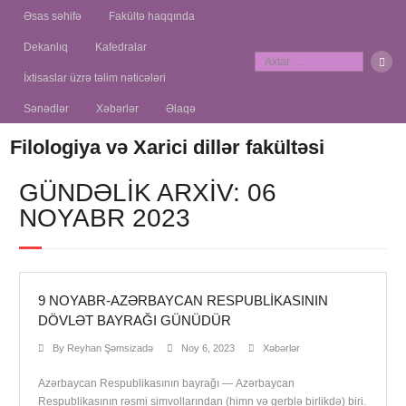
Əsas səhifə
Fakültə haqqında
Dekanlıq
Kafedralar
İxtisaslar üzrə təlim nəticələri
Sənədlər
Xəbərlər
Əlaqə
Filologiya və Xarici dillər fakültəsi
GÜNDƏLIK ARXIV: 06
NOYABR 2023
9 NOYABR-AZƏRBAYCAN RESPUBLİKASININ
DÖVLƏT BAYRAĞI GÜNÜDÜR
By
Reyhan Şəmsizadə
Noy 6, 2023
Xəbərlər
Azərbaycan Respublikasının bayrağı — Azərbaycan
Respublikasının rəsmi simvollarından (himn və gerblə birlikdə) biri.