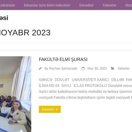
Kafedralar
İxtisaslar üzrə təlim nəticələri
Sənədlər
Xəbərlər
Əla
təsi
NOYABR 2023
FAKÜLTƏ ELMI ŞURASI
By
Reyhan Şəmsizadə
Noy 30, 2023
Xəbərlər
GƏNCƏ DÖVLƏT UNİVERSİTETİ XARİCİ DİLLƏR FAKÜ
İLİNƏ AİD 04 SAYLİ İCLAS PROTOKOLU Gündəlik məsələlər 
Xarici dillər kafedrasının tədris-metodiki və tərbiyə işlərinin
vəziyyəti Fakültə ictimai təşkilatların işinin təşkili vəziyyə
Davamı