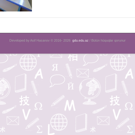
Developed by Asif Hasanov © 2016-
2026
gdu.edu.az
/ Bütün hüquqlar qorunur