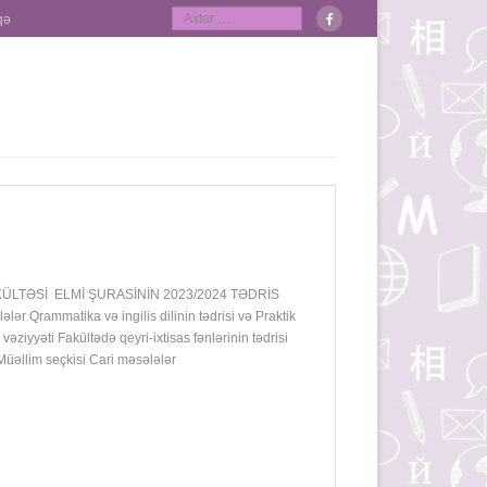
qə
LTƏSİ ELMİ ŞURASİNİN 2023/2024 TƏDRİS
Qrammatika və ingilis dilinin tədrisi və Praktik
 vəziyyəti Fakültədə qeyri-ixtisas fənlərinin tədrisi
ti Müəllim seçkisi Cari məsələlər