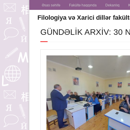
Əsas səhifə
Fakültə haqqında
Dekanlıq
Filologiya və Xarici dillər fakül
GÜNDƏLIK ARXIV: 30 