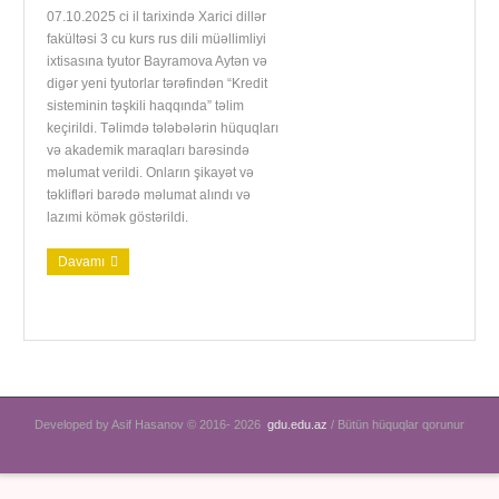
07.10.2025 ci il tarixində Xarici dillər
fakültəsi 3 cu kurs rus dili müəllimliyi
ixtisasına tyutor Bayramova Aytən və
digər yeni tyutorlar tərəfindən “Kredit
sisteminin təşkili haqqında” təlim
keçirildi. Təlimdə tələbələrin hüquqları
və akademik maraqları barəsində
məlumat verildi. Onların şikayət və
təklifləri barədə məlumat alındı və
lazımi kömək göstərildi.
Davamı
Developed by Asif Hasanov © 2016-
2026
gdu.edu.az
/ Bütün hüquqlar qorunur