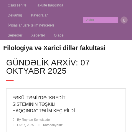
Əsas səhifə
Fakültə haqqında
Dekanlıq
Kafedralar
İxtisaslar üzrə təlim nəticələri
Sənədlər
Xəbərlər
Əlaqə
Filologiya və Xarici dillər fakültəsi
GÜNDƏLIK ARXIV: 07
OKTYABR 2025
FƏKÜLTƏMIZDƏ “KREDIT
SISTEMININ TƏŞKILI
HAQQINDA” TƏLIM KEÇIRILDI
By
Reyhan Şəmsizadə
Okt 7, 2025
Kateqoriyasız