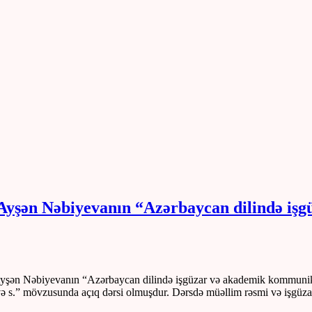
i Ayşən Nəbiyevanın “Azərbaycan dilində i
i Ayşən Nəbiyevanın “Azərbaycan dilində işgüzar və akademik kommuni
 və s.” mövzusunda açıq dərsi olmuşdur. Dərsdə müəllim rəsmi və işgüzar 