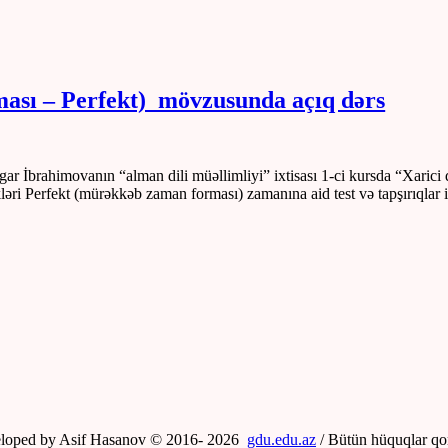
ası – Perfekt) mövzusunda açıq dərs
Nigar İbrahimovanın “alman dili müəllimliyi” ixtisası 1-ci kursda “Xari
ri Perfekt (mürəkkəb zaman forması) zamanına aid test və tapşırıqlar i
loped by Asif Hasanov © 2016-
2026
gdu.edu.az
/ Bütün hüquqlar qo