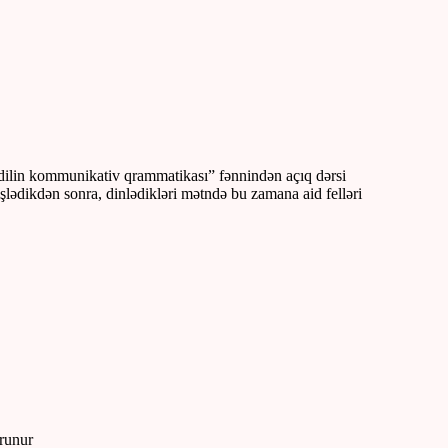
ci dilin kommunikativ qrammatikası” fənnindən açıq dərsi
şlədikdən sonra, dinlədikləri mətndə bu zamana aid felləri
runur