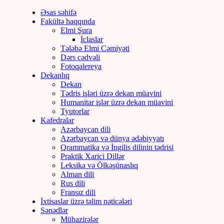
Əsas səhifə
Fakültə haqqında
Elmi Şura
İclaslar
Tələbə Elmi Cəmiyəti
Dərs cədvəli
Fotoqalereya
Dekanlıq
Dekan
Tədris işləri üzrə dekan müavini
Humanitar işlər üzrə dekan müavini
Tyutorlar
Kafedralar
Azərbaycan dili
Azərbaycan və dünya ədəbiyyatı
Qrammatika və İngilis dilinin tədrisi
Praktik Xarici Dillər
Leksika və Ölkəşünaslıq
Alman dili
Rus dili
Fransız dili
İxtisaslar üzrə təlim nəticələri
Sənədlər
Mühazirələr