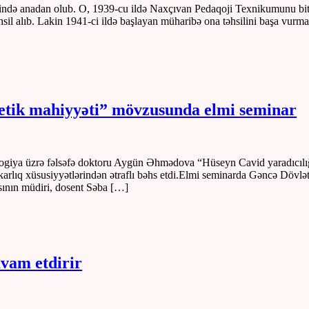
ndə anadan olub. O, 1939-cu ildə Naxçıvan Pedaqoji Texnikumunu biti
sil alıb. Lakin 1941-ci ildə başlayan müharibə ona təhsilini başa vu
stetik mahiyyəti” mövzusunda elmi seminar
ologiya üzrə fəlsəfə doktoru Aygün Əhmədova “Hüseyn Cavid yaradıcılı
rlıq xüsusiyyətlərindən ətraflı bəhs etdi.Elmi seminarda Gəncə Dövlət Un
sının müdiri, dosent Səba […]
avam etdirir