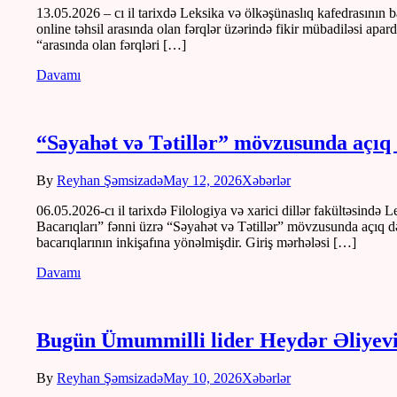
13.05.2026 – cı il tarixdə Leksika və ölkəşünaslıq kafedrasının 
online təhsil arasında olan fərqlər üzərində fikir mübadiləsi apar
“arasında olan fərqləri […]
Davamı
“Səyahət və Tətillər” mövzusunda açıq
By
Reyhan Şəmsizadə
May 12, 2026
Xəbərlər
06.05.2026-cı il tarixdə Filologiya və xarici dillər fakültəsind
Bacarıqları” fənni üzrə “Səyahət və Tətillər” mövzusunda açıq dər
bacarıqlarının inkişafına yönəlmişdir. Giriş mərhələsi […]
Davamı
Bugün Ümummilli lider Heydər Əliyev
By
Reyhan Şəmsizadə
May 10, 2026
Xəbərlər