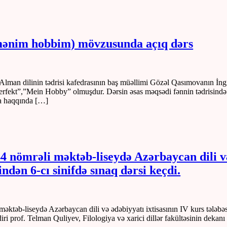
mənim hobbim) mövzusunda açıq dərs
nin Alman dilinin tədrisi kafedrasının baş müəllimi Gözəl Qasımovanın İn
Perfekt”,”Mein Hobby” olmuşdur. Dərsin əsas məqsədi fənnin tədrisində 
da haqqında […]
 nömrəli məktəb-liseydə Azərbaycan dili və 
dən 6-cı sinifdə sınaq dərsi keçdi.
 məktəb-liseydə Azərbaycan dili və ədəbiyyatı ixtisasının IV kurs tələ
ri prof. Telman Quliyev, Filologiya və xarici dillər fakültəsinin dekanı