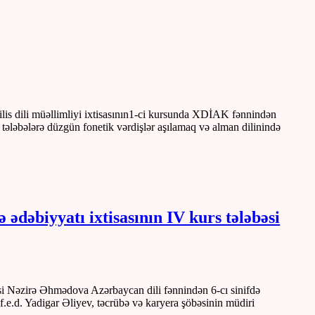
gilis dili müəllimliyi ixtisasının1-ci kursunda XDİAK fənnindən
tələbələrə düzgün fonetik vərdişlər aşılamaq və alman dilinində
ədəbiyyatı ixtisasının IV kurs tələbəsi
bəsi Nəzirə Əhmədova Azərbaycan dili fənnindən 6-cı sinifdə
 f.e.d. Yadigar Əliyev, təcrübə və karyera şöbəsinin müdiri