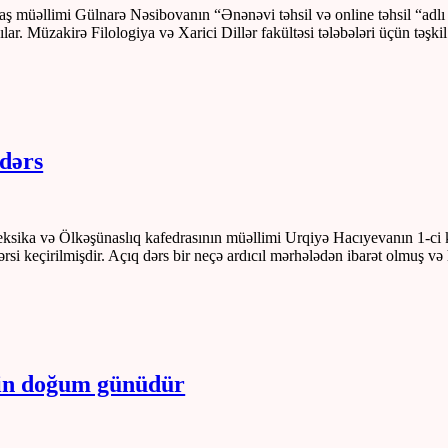
baş müəllimi Gülnarə Nəsibovanın “Ənənəvi təhsil və online təhsil “adlı
dılar. Müzakirə Filologiya və Xarici Dillər fakültəsi tələbələri üçün təş
 dərs
ə Leksika və Ölkəşünaslıq kafedrasının müəllimi Urqiyə Hacıyevanın 1-ci 
si keçirilmişdir. Açıq dərs bir neçə ardıcıl mərhələdən ibarət olmuş və 
in doğum günüdür