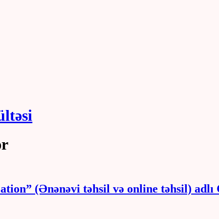
ültəsi
ər
tion” (Ənənəvi təhsil və online təhsil) adlı