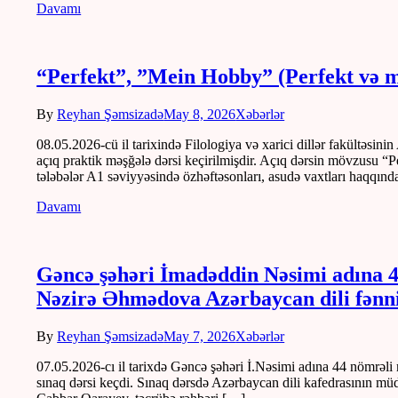
Davamı
“Perfekt”, ”Mein Hobby” (Perfekt və 
By
Reyhan Şəmsizadə
May 8, 2026
Xəbərlər
08.05.2026-cü il tarixində Filologiya və xarici dillər fakültəsi
açıq praktik məşğələ dərsi keçirilmişdir. Açıq dərsin mövzusu “
tələbələr A1 səviyyəsində özhəftəsonları, asudə vaxtları haqqın
Davamı
Gəncə şəhəri İmadəddin Nəsimi adına 44
Nəzirə Əhmədova Azərbaycan dili fənnin
By
Reyhan Şəmsizadə
May 7, 2026
Xəbərlər
07.05.2026-cı il tarixdə Gəncə şəhəri İ.Nəsimi adına 44 nömrəli
sınaq dərsi keçdi. Sınaq dərsdə Azərbaycan dili kafedrasının müdi