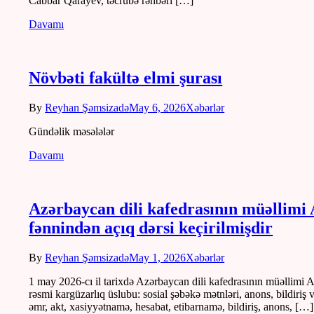
Cabbar Qarayev, təcrübə rəhbəri […]
Davamı
Növbəti fakültə elmi şurası
By
Reyhan Şəmsizadə
May 6, 2026
Xəbərlər
Gündəlik məsələlər
Davamı
Azərbaycan dili kafedrasının müəllim
fənnindən açıq dərsi keçirilmişdir
By
Reyhan Şəmsizadə
May 1, 2026
Xəbərlər
1 may 2026-cı il tarixdə Azərbaycan dili kafedrasının müəllim
rəsmi kargüzarlıq üslubu: sosial şəbəkə mətnləri, anons, bildiriş
əmr, akt, xasiyyətnamə, hesabat, etibarnamə, bildiriş, anons, […]