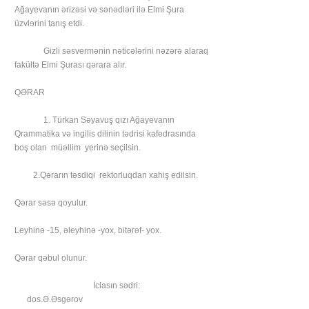
Ağayevanın ərizəsi və sənədləri ilə Elmi Şura
üzvlərini tanış etdi.
Gizli səsvermənin nəticələrini nəzərə alaraq
fakültə Elmi Şurası qərara alır.
QƏRAR
1. Türkan Səyavuş qızı Ağayevanın
Qrammatika və ingilis dilinin tədrisi kafedrasında
boş olan müəllim yerinə seçilsin.
2.Qərarın təsdiqi rektorluqdan xahiş edilsin.
Qərar səsə qoyulur.
Leyhinə -15, əleyhinə -yox, bitərəf- yox.
Qərar qəbul olunur.
İclasın sədri:
dos.Ə.Əsgərov