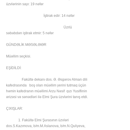
üzvlərinin sayı: 19 nəfər
İştirak edir: 14 nəfər
Üzrlü
səbəbdən iştirak etmir: 5 nəfər
GÜNDƏLİK MƏSƏLƏIƏR
Müəllim seçkisi.
EŞİDİLDİ:
Fakültə dekanı dos. Ə. Əsgərov Alman dili
kafedrasında boş olan müəllim yerini tutmaq üçün
həmin kafedranın müəllimi Arzu Nəsif qızı Yusiflinin
ərizəsi və sənədləri ilə Elmi Şura üzvlərini tanış etdi.
ÇIXIŞLAR:
1. Fakültə Elmi Şurasının üzvləri
dos.S.Kazımova, b/m.M.Aslanova, b/m.N.Quliyeva,