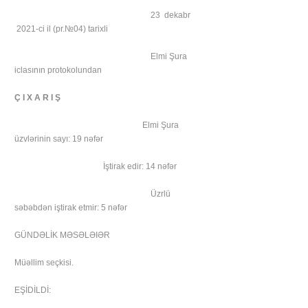
23 dekabr
2021-ci il (pr.№04) tarixli
Elmi Şura
iclasının protokolundan
Ç I X A R I Ş
Elmi Şura
üzvlərinin sayı: 19 nəfər
İştirak edir: 14 nəfər
Üzrlü
səbəbdən iştirak etmir: 5 nəfər
GÜNDƏLİK MƏSƏLƏIƏR
Müəllim seçkisi.
EŞİDİLDİ: