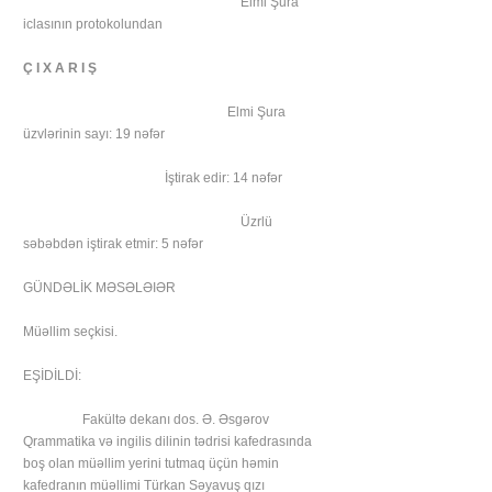
Elmi Şura
iclasının protokolundan
Ç I X A R I Ş
Elmi Şura
üzvlərinin sayı: 19 nəfər
İştirak edir: 14 nəfər
Üzrlü
səbəbdən iştirak etmir: 5 nəfər
GÜNDƏLİK MƏSƏLƏIƏR
Müəllim seçkisi.
EŞİDİLDİ:
Fakültə dekanı dos. Ə. Əsgərov
Qrammatika və ingilis dilinin tədrisi kafedrasında
boş olan müəllim yerini tutmaq üçün həmin
kafedranın müəllimi Türkan Səyavuş qızı