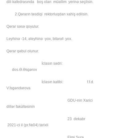
dili kafedrasında boş olan müəllim yerinə seçilsin.
2.Qərarın təsdiqi rektorluqdan xahiş edilsin.
Qərar səsə qoyulur.
Leyhinə -14, əleyhinə -yox, bitərəf- yox.
Qərar qəbul olunur.
İclasın sədri:
dos.Ə.Əsgərov
İclasın katibi: f.f.d.
V.İsgəndərova
GDU-nin Xarici
dillər fakültəsinin
23 dekabr
2021-ci il (pr.№04) tarixli
Elmi Şura