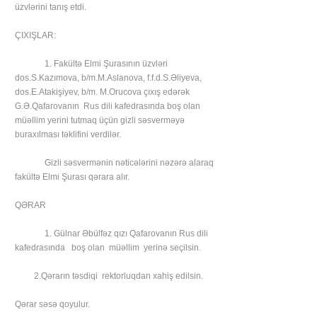
üzvlərini tanış etdi.
ÇIXIŞLAR:
1. Fakültə Elmi Şurasının üzvləri
dos.S.Kazımova, b/m.M.Aslanova, f.f.d.S.Əliyeva,
dos.E.Atakişiyev, b/m. M.Orucova çıxış edərək
G.Ə.Qafarovanın Rus dili kafedrasında boş olan
müəllim yerini tutmaq üçün gizli səsverməyə
buraxılması təklifini verdilər.
Gizli səsvermənin nəticələrini nəzərə alaraq
fakültə Elmi Şurası qərara alır.
QƏRAR
1. Gülnar Əbülfəz qızı Qafarovanın Rus dili
kafedrasında boş olan müəllim yerinə seçilsin.
2.Qərarın təsdiqi rektorluqdan xahiş edilsin.
Qərar səsə qoyulur.