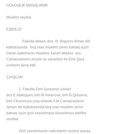
GÜNDƏLİK MƏSƏLƏIƏR
Müəllim seçkisi.
EŞİDİLDİ:
Fakültə dekanı dos. Ə. Əsgərov Alman dili
kafedrasında boş olan müəllim yerini tutmaq üçün
həmin kafedranın müəllimi Xanım Mərkəz qızı
Camalzadənin ərizəsi və sənədləri ilə Elmi Şura
üzvlərini tanış etdi.
ÇIXIŞLAR:
1. Fakültə Elmi Şurasının üzvləri
dos.E.Atakişiyev, b/m.M.Aslanova, b/m.N.Quliyeva,
b/m.V.Kərimova çıxış edərək X.M.Camalzadənin
Alman dili kafedrasında boş olan müəllim yerini
tutmaq üçün gizli səsverməyə buraxılması təklifini
verdilər.
Gizli səsvermənin nəticələrini nəzərə alaraq