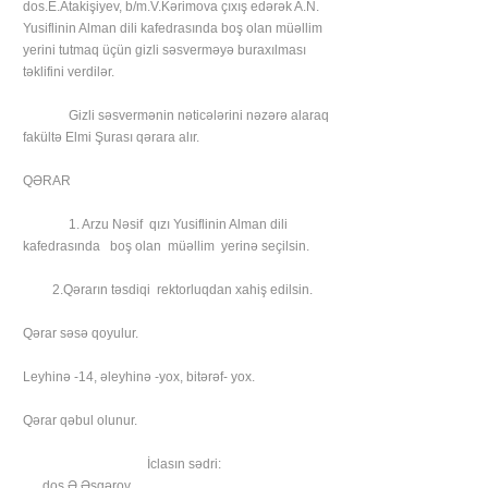
dos.E.Atakişiyev, b/m.V.Kərimova çıxış edərək A.N.
Yusiflinin Alman dili kafedrasında boş olan müəllim
yerini tutmaq üçün gizli səsverməyə buraxılması
təklifini verdilər.
Gizli səsvermənin nəticələrini nəzərə alaraq
fakültə Elmi Şurası qərara alır.
QƏRAR
1. Arzu Nəsif qızı Yusiflinin Alman dili
kafedrasında boş olan müəllim yerinə seçilsin.
2.Qərarın təsdiqi rektorluqdan xahiş edilsin.
Qərar səsə qoyulur.
Leyhinə -14, əleyhinə -yox, bitərəf- yox.
Qərar qəbul olunur.
İclasın sədri:
dos.Ə.Əsgərov