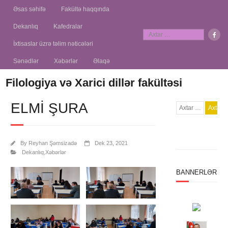
Əsas səhifə
Fakültə haqqında
Dekanlıq
Kafedralar
İxtisaslar üzrə təlim nəticələri
Sənədlər
Xəbərlər
Əlaqə
Filologiya və Xarici dillər fakültəsi
ELMI ŞURA
By
Reyhan Şəmsizadə
Dek 23, 2021
Dekanlıq
,
Xəbərlər
BANNERLƏR