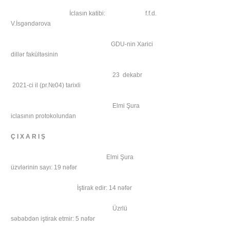
İclasın katibi: f.f.d.
V.İsgəndərova
GDU-nin Xarici
dillər fakültəsinin
23 dekabr
2021-ci il (pr.№04) tarixli
Elmi Şura
iclasının protokolundan
Ç I X A R I Ş
Elmi Şura
üzvlərinin sayı: 19 nəfər
İştirak edir: 14 nəfər
Üzrlü
səbəbdən iştirak etmir: 5 nəfər