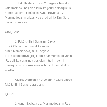
Fakültə dekanı dos. Ə. Əsgərov Rus dili
kafedrasında boş olan müəllim yerini tutmaq üçün
həmin kafedranın müəllimi Aynur Bəybala qızı
Məmmədovanın ərizəsi və sənədləri ilə Elmi Şura
üzvlərini tanış etdi.
ÇIXIŞLAR:
1. Fakültə Elmi Şurasının üzvləri
dos.K.Əhmədova, b/m.M.Aslanova,
b/m.A.Məmmədova, m.U.Hacıyeva,
f.f.d.V.İsgəndərova çıxış edərək A.B.Məmmədovanın
Rus dili kafedrasında boş olan müəllim yerini
tutmaq üçün gizli səsverməyə buraxılması təklifini
verdilər.
Gizli səsvermənin nəticələrini nəzərə alaraq
fakültə Elmi Şurası qərara alır.
QƏRAR
1. Aynur Bəybala qızı Məmmədovanın Rus