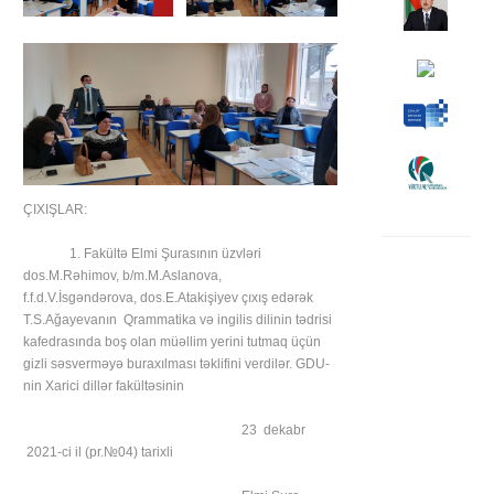
ÇIXIŞLAR:
1. Fakültə Elmi Şurasının üzvləri
dos.M.Rəhimov, b/m.M.Aslanova,
f.f.d.V.İsgəndərova, dos.E.Atakişiyev çıxış edərək
T.S.Ağayevanın Qrammatika və ingilis dilinin tədrisi
kafedrasında boş olan müəllim yerini tutmaq üçün
gizli səsverməyə buraxılması təklifini verdilər. GDU-
nin Xarici dillər fakültəsinin
23 dekabr
2021-ci il (pr.№04) tarixli