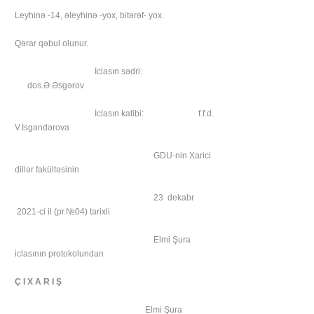
Leyhinə -14, əleyhinə -yox, bitərəf- yox.
Qərar qəbul olunur.
İclasın sədri:
dos.Ə.Əsgərov
İclasın katibi: f.f.d.
V.İsgəndərova
GDU-nin Xarici
dillər fakültəsinin
23 dekabr
2021-ci il (pr.№04) tarixli
Elmi Şura
iclasının protokolundan
Ç I X A R I Ş
Elmi Şura