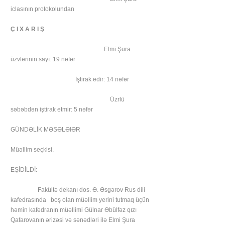
iclasının protokolundan
Ç I X A R I Ş
Elmi Şura
üzvlərinin sayı: 19 nəfər
İştirak edir: 14 nəfər
Üzrlü
səbəbdən iştirak etmir: 5 nəfər
GÜNDƏLİK MƏSƏLƏIƏR
Müəllim seçkisi.
EŞİDİLDİ:
Fakültə dekanı dos. Ə. Əsgərov Rus dili
kafedrasında boş olan müəllim yerini tutmaq üçün
həmin kafedranın müəllimi Gülnar Əbülfəz qızı
Qafarovanın ərizəsi və sənədləri ilə Elmi Şura