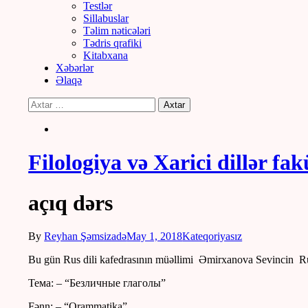
Testlər
Sillabuslar
Təlim nəticələri
Tədris qrafiki
Kitabxana
Xəbərlər
Əlaqə
Filologiya və Xarici dillər fak
açıq dərs
By
Reyhan Şəmsizadə
May 1, 2018
Kateqoriyasız
Bu gün Rus dili kafedrasının müəllimi Əmirxanova Sevincin Rus d
Тема: – “Безличные глаголы”
Fənn: – “Qrammatika”