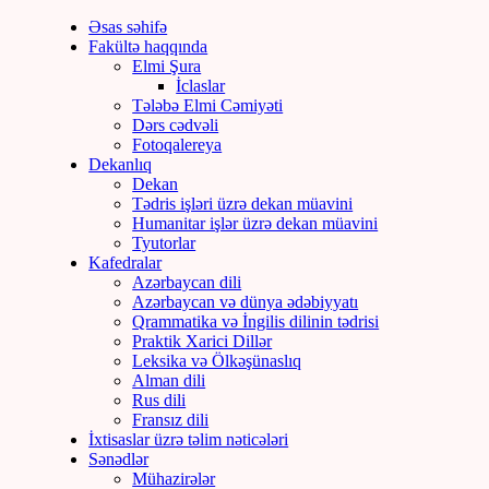
Əsas səhifə
Fakültə haqqında
Elmi Şura
İclaslar
Tələbə Elmi Cəmiyəti
Dərs cədvəli
Fotoqalereya
Dekanlıq
Dekan
Tədris işləri üzrə dekan müavini
Humanitar işlər üzrə dekan müavini
Tyutorlar
Kafedralar
Azərbaycan dili
Azərbaycan və dünya ədəbiyyatı
Qrammatika və İngilis dilinin tədrisi
Praktik Xarici Dillər
Leksika və Ölkəşünaslıq
Alman dili
Rus dili
Fransız dili
İxtisaslar üzrə təlim nəticələri
Sənədlər
Mühazirələr