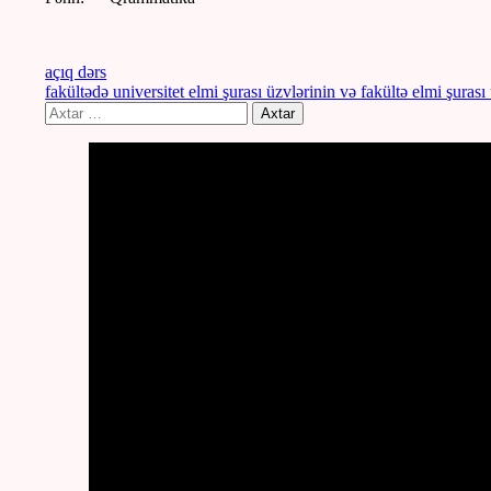
açıq dərs
fakültədə universitet elmi şurası üzvlərinin və fakültə elmi şurası