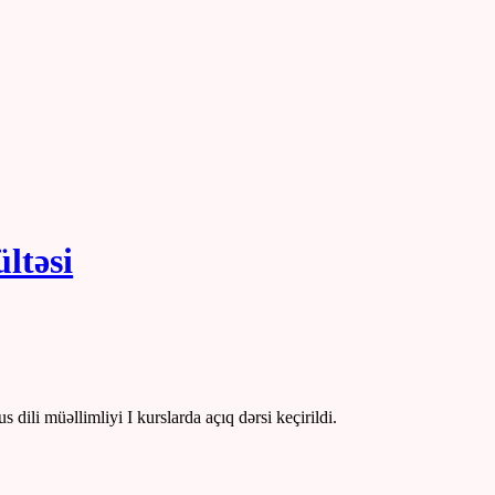
ültəsi
ili müəllimliyi I kurslarda açıq dərsi keçirildi.