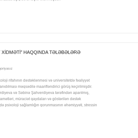
 XIDMƏTI” HAQQINDA TƏLƏBƏLƏRƏ
oriyasız
xoloji rifahının dəstəklənməsi və universitetdə fəaliyyət
anıdılması məqsədilə maarifləndirici görüş keçirilmişdir.
erdiyeva və Səbinə Şahverdiyeva tərəfindən aparılmış,
iqamətləri, müraciət qaydaları və göstərilən dəstək
rdə psixoloji sağlamlığın qorunmasının əhəmiyyəti, stressin