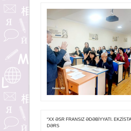
“XX ƏSR FRANSIZ ƏDƏBIYYATI. EKZIS
DƏRS