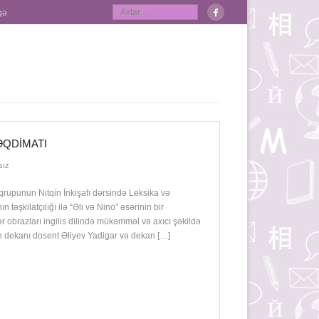
qə
TƏQDIMATI
sız
 qrupunun Nitqin İnkişafı dərsində Leksika və
təşkilatçılığı ilə “Əli və Nino” əsərinin bir
r obrazları ingilis dilində mükəmməl və axıcı şəkildə
inin dekanı dosent Əliyev Yadigar və dekan […]