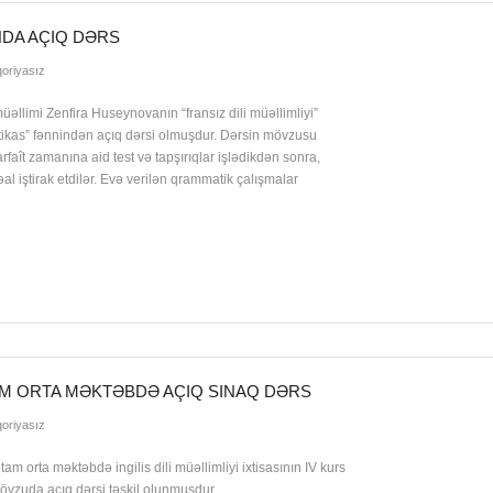
NDA AÇIQ DƏRS
oriyasız
 müəllimi Zenfira Huseynovanın “fransız dili müəllimliyi”
atikas” fənnindən açıq dərsi olmuşdur. Dərsin mövzusu
parfaît zamanına aid test və tapşırıqlar işlədikdən sonra,
l iştirak etdilər. Evə verilən qrammatik çalışmalar
TAM ORTA MƏKTƏBDƏ AÇIQ SINAQ DƏRS
oriyasız
am orta məktəbdə ingilis dili müəllimliyi ixtisasının IV kurs
 mövzuda açıq dərsi təşkil olunmuşdur.