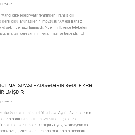
oriyasız
da “Xarici ölkə ədəbiyyatı” fənnindən Fransız dili
ıq dərsi oldu. Mühazirənin mövzusu “XX əsr fransız
ayd şəklində hazırlanmışdı. Müəllim İlk öncə tələbələri
istansializm cərəyanının yaranması və tarixi idi. […]
CTIMAI-SIYASI HADISƏLƏRIN BƏDII FIKRƏ
IRILMIŞDIR
oriyasız
atı kafedrasının müəllimi Yusubova Aygün Azadil qızının
lərin bədii fikrə təsiri” mövzusunda açıq dərsi
fakültəsinin dekanı dosent Yadigar Əliyev, Azərbaycan və
amazova, Qızılca kənd tam orta məktəbinin direktoru