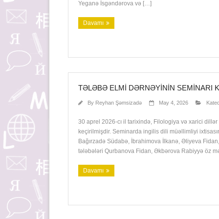
Yeganə İsgəndərova və […]
Davamı
TƏLƏBƏ ELMI DƏRNƏYININ SEMINARI K
By
Reyhan Şəmsizadə
May 4, 2026
Kateq
30 aprel 2026-cı il tarixində, Filologiya və xarici dil
keçirilmişdir. Seminarda ingilis dili müəllimliyi ixtisas
Bağırzadə Südabə, İbrahimova İlkanə, Əliyeva Fidan, A
tələbələri Qurbanova Fidan, Əkbərova Rabiyyə öz məqa
Davamı