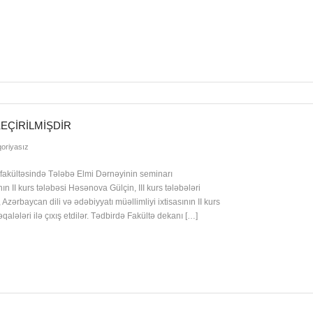
EÇIRILMIŞDIR
oriyasız
lər fakültəsində Tələbə Elmi Dərnəyinin seminarı
ının II kurs tələbəsi Həsənova Gülçin, III kurs tələbələri
zərbaycan dili və ədəbiyyatı müəllimliyi ixtisasının II kurs
lələri ilə çıxış etdilər. Tədbirdə Fakültə dekanı […]