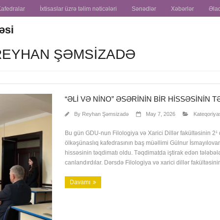
Kafedralar
İxtisaslar üzrə təlim nəticələri
Sənədlər
Xəbərlər
Əla
təsi
 REYHAN ŞƏMSIZADƏ
“ƏLI VƏ NINO” ƏSƏRININ BIR HISSƏSININ 
By
Reyhan Şəmsizadə
May 7, 2026
Kateqoriya
Bu gün GDU-nun Filologiya və Xarici Dillər fakültəsinin 2¹
ölkəşünaslıq kafedrasının baş müəllimi Gülnur İsmayılovanın 
hissəsinin təqdimatı oldu. Təqdimatda iştirak edən tələbələ
canlandırdılar. Dərsdə Filologiya və xarici dillər fakültəs
Davamı