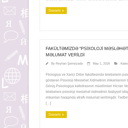
Davamı
FAKÜLTƏMIZDƏ “PSIXOLOJI MƏSLƏHƏT
MƏLUMAT VERILDI
By
Reyhan Şəmsizadə
May 1, 2026
Kateq
Filologiya və Xarici Dillər fakültəsində tələbələrin psi
göstərən Psixoloji Məsləhət Xidmətinin imkanlarının t
Görüş Psixologiya kafedrasının müəllimləri Hicran V
tələbələrə psixoloji məsləhət xidmətinin fəaliyyət ist
imkanları haqqında ətraflı məlumat verilmişdir. Tədbi
[…]
Davamı