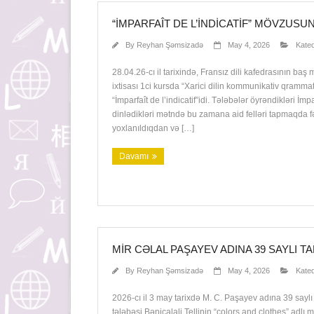
“İMPARFAÎT DE L’INDICATIF” MÖVZUSU
By
Reyhan Şəmsizadə
May 4, 2026
Kateq
28.04.26-cı il tarixində, Fransız dili kafedrasının baş
ixtisası 1ci kursda “Xarici dilin kommunikativ qramm
“İmparfaît de l’indicatif”idi. Tələbələr öyrəndikləri İm
dinlədikləri mətndə bu zamana aid felləri tapmaqda fəa
yoxlanıldıqdan və […]
Davamı
MIR CƏLAL PAŞAYEV ADINA 39 SAYLI 
By
Reyhan Şəmsizadə
May 4, 2026
Kateq
2026-cı il 3 may tarixdə M. C. Paşayev adına 39 saylı t
tələbəsi Bənicalali Tellinin “colors and clothes” adlı