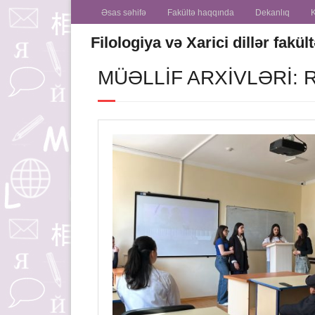
Əsas səhifə
Fakültə haqqında
Dekanlıq
Filologiya və Xarici dillər fakül
MÜƏLLIF ARXIVLƏRI: