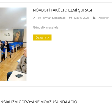
NÖVBƏTI FAKÜLTƏ ELMI ŞURASI
By
Reyhan Şəmsizadə
May 6, 2026
Xəbərlər
Gündəlik məsələlər
Davamı
TANSIALIZM CƏRƏYANI” MÖVZUSUNDA AÇIQ