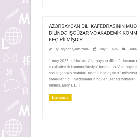
AZƏRBAYCAN DILI KAFEDRASININ MÜƏ
DILINDƏ IŞGÜZAR VƏ AKADEMIK KOMM
KEÇIRILMIŞDIR
By
Reyhan Şəmsizadə
May 1, 2026
Xəbər
1 may 2026-cı il tarixdə Azərbaycan dili kafedrasını
və akademik kommunikasiya” fənnindən “Azərbaycan d
sosial şəbəkə mətnləri, anons, bildiriş və s.” mövzu
sənədlərin dili, yazışmaların növləri, sənəd formaları
bildiriş, anons, […]
Davamı