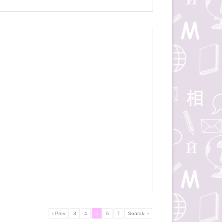
‹ Prev
3
4
5
6
7
Sonrakı ›