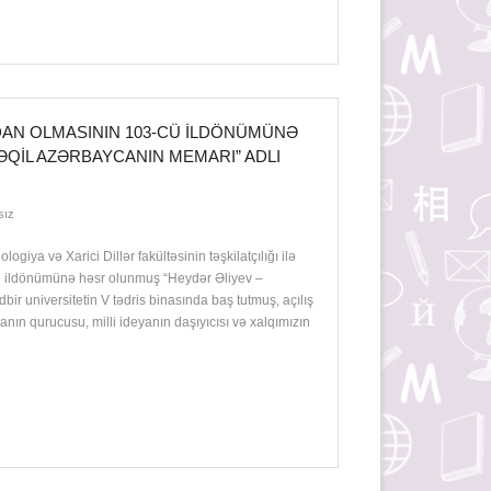
DAN OLMASININ 103-CÜ ILDÖNÜMÜNƏ
QIL AZƏRBAYCANIN MEMARI” ADLI
sız
ogiya və Xarici Dillər fakültəsinin təşkilatçılığı ilə
ü ildönümünə həsr olunmuş “Heydər Əliyev –
bir universitetin V tədris binasında baş tutmuş, açılış
nın qurucusu, milli ideyanın daşıyıcısı və xalqımızın