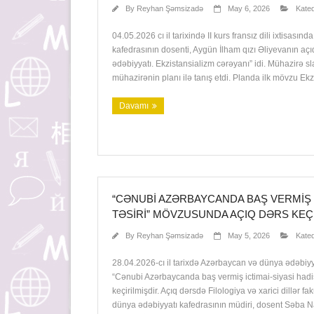
By
Reyhan Şəmsizadə
May 6, 2026
Kateq
04.05.2026 cı il tarixində II kurs fransız dili ixtisasın
kafedrasının dosenti, Aygün İlham qızı Əliyevanın aç
ədəbiyyatı. Ekzistansializm cərəyanı” idi. Mühazirə sl
mühazirənin planı ilə tanış etdi. Planda ilk mövzu Ekz
Davamı
“CƏNUBI AZƏRBAYCANDA BAŞ VERMIŞ I
TƏSIRI” MÖVZUSUNDA AÇIQ DƏRS KEÇ
By
Reyhan Şəmsizadə
May 5, 2026
Kateq
28.04.2026-cı il tarixdə Azərbaycan və dünya ədəbiyy
“Cənubi Azərbaycanda baş vermiş ictimai-siyasi hadisə
keçirilmişdir. Açıq dərsdə Filologiya və xarici dillər 
dünya ədəbiyyatı kafedrasının müdiri, dosent Səba N