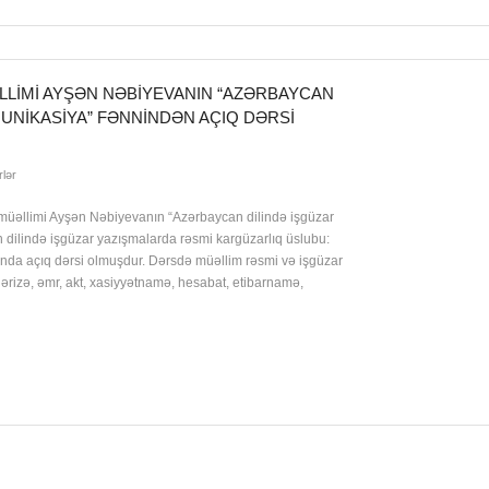
LLIMI AYŞƏN NƏBIYEVANIN “AZƏRBAYCAN
UNIKASIYA” FƏNNINDƏN AÇIQ DƏRSI
lər
n müəllimi Ayşən Nəbiyevanın “Azərbaycan dilində işgüzar
ilində işgüzar yazışmalarda rəsmi kargüzarlıq üslubu:
sunda açıq dərsi olmuşdur. Dərsdə müəllim rəsmi və işgüzar
, ərizə, əmr, akt, xasiyyətnamə, hesabat, etibarnamə,