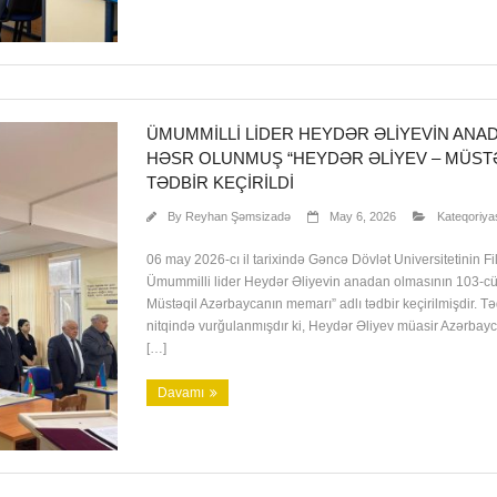
ÜMUMMILLI LIDER HEYDƏR ƏLIYEVIN ANA
HƏSR OLUNMUŞ “HEYDƏR ƏLIYEV – MÜSTƏ
TƏDBIR KEÇIRILDI
By
Reyhan Şəmsizadə
May 6, 2026
Kateqoriya
06 may 2026-cı il tarixində Gəncə Dövlət Universitetinin Filol
Ümummilli lider Heydər Əliyevin anadan olmasının 103-c
Müstəqil Azərbaycanın memarı” adlı tədbir keçirilmişdir. Təd
nitqində vurğulanmışdır ki, Heydər Əliyev müasir Azərbayca
[…]
Davamı