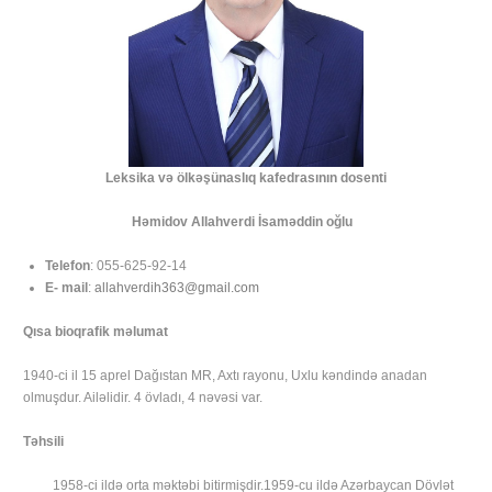
Leksika və ölkəşünaslıq kafedrasının dosenti
Həmidov Allahverdi İsaməddin oğlu
Telefon
: 055-625-92-14
E- mail
:
allahverdih363@gmail.com
Qısa bioqrafik məlumat
1940-ci il 15 aprel Dağıstan MR, Axtı rayonu, Uxlu kəndində anadan
olmuşdur. Ailəlidir. 4 övladı, 4 nəvəsi var.
Təhsili
1958-ci ildə orta məktəbi bitirmişdir.1959-cu ildə Azərbaycan Dövlət