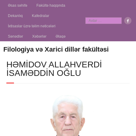
Əsas səhifə
Fakültə haqqında
Dekanlıq
Kafedralar
İxtisaslar üzrə təlim nəticələri
Sənədlər
Xəbərlər
Əlaqə
Filologiya və Xarici dillər fakültəsi
HƏMIDOV ALLAHVERDI
İSAMƏDDIN OĞLU