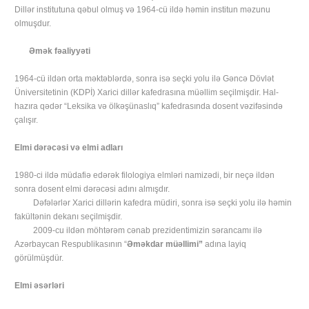
Dillər institutuna qəbul olmuş və 1964-cü ildə həmin institun məzunu
olmuşdur.
Əmək fəaliyyəti
1964-cü ildən orta məktəblərdə, sonra isə seçki yolu ilə Gəncə Dövlət
Üniversitetinin (KDPİ) Xarici dillər kafedrasına müəllim seçilmişdir. Hal-
hazıra qədər “Leksika və ölkəşünaslıq” kafedrasında dosent vəzifəsində
çalışır.
Elmi dərəcəsi və elmi adları
1980-ci ildə müdafiə edərək filologiya elmləri namizədi, bir neçə ildən
sonra dosent elmi dərəcəsi adını almışdır.
Dəfələrlər Xarici dillərin kafedra müdiri, sonra isə seçki yolu ilə həmin
fakültənin dekanı seçilmişdir.
2009-cu ildən möhtərəm cənab prezidentimizin sərancamı ilə
Azərbaycan Respublikasının “
Əməkdar müəllimi”
adına layiq
görülmüşdür.
Elmi əsərləri