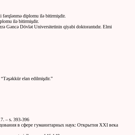
i fərqlənmə diplomu ilə bitirmişdir.
plomu ilə bitirmişdir.
zrə Gəncə Dövlət Universitetinin qiyabi doktorantıdır. Elmi
 “Təşəkkür elan edilmişdir.”
17. – s. 393-396
едования в сфере гуманитарных наук: Открытия ХХI века