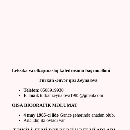
Leksika və ölkəşünaslıq kafedrasının baş müəllimi
Türkan Ənvər qızı Zeynalova
Telefon
: 0508919930
E- mail
: turkanzeynalova1985@gmail.com
QISA BİOQRAFİK MƏLUMAT
4 may 1985-ci ildə
Gəncə şəhərində anadan olub.
Ailəlidir, iki övladı var.