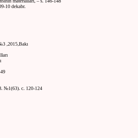
sının materialları, – s. 146-148
09-10 dekabr.
, №3 ,2015,Bakı
ları
ı
249
 №1(63). c. 120-124