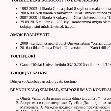
TƏHSİLİ, ELMİ DƏRƏCƏSİ VƏ ELMİ ADLARI
1992-2003-ci illərdə Gəncə şəhəri 8 saylı orta məktəbdə tə
2003-2007-cu illərdə Azərbaycan Dillər Universitetində “İngi
2007-2009-ci illərdə Azərbaycan Dillər Universitetində “Dil
29.09.2015 ci il tarixli, 285 saylı sərəncamına uyğun ola
tədqiqat işini müdafiə etmək üzrədir.
ƏMƏK FƏALİYYƏTİ
2009 –cu ildən Gəncə Dövlət Universitetinin “Xarici dillə
2016-cı ildən Gəncə Dövlət Universitetinin “Xarici dillər
TƏLTİFLƏRİ
Gəncə Dövlət Universitetinin 03.10.2016-cı il tarixli 2/1
TƏDQİQAT SAHƏSİ
Dünya və Azərbaycan ədəbiyyatı, tərcümə
BEYNƏLXALQ SEMİNAR, SİMPOZİUM VƏ KONFRA
Əliağa Vahid ədəbi irsinin ingilis dilinə tərcüməsi // – Gə
Афоризмы в произведениях Гусейна Джавида и их пе
Материалы Х Международной научно практической к