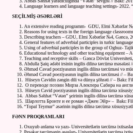
Abbas Səhhət yaradıcılığında “Vətən” sevgisi // Bakı: 201
Language learners and language teaching settings- 2022. 
SEÇİLMİŞ ƏSƏRLƏRİ
An extensive reading programm- GDU, Elmi Xəbərlər 
Reasons for using texts in the foreign language classr
Describing teachers – GDU, Elmi Xəbərlər №4, Gəncə, 
General features of adverbial participles in turkic langu
Using of adverbial participles in the group of Oghuz- Taji
Educational technology and other teaching equipment – Aq
Teaching and receptive skills – Gəncə Dövlət Universiteti
Abdulla Şaiq ədəbi irsinin ingilis dilinə tərcümə məsələsi
Əhməd Cavad poeziyasının ingilis dilinə tərcüməsi və müqa
Əhməd Cavad poeziyasının ingilis dilinə tərcüməsi // – Ba
Hüseyn Cavidin zəngin dili və dünya şöhrəti // – Bakı: Fi
O переводе поэзии Мирза Алекпера Сабира на англи
Hüseyn Cavid poeziyasının ingilis dilinə tərcümə xüsusiyy
Abbas Səhhət “Vətən” şeirinin ingilis dilinə tərcümə xüsu
Шарлотта Бронте и ее роман «Джен Эйр» – Bakı: Filolo
“Topal Teymur” əsərinin ingilis dilinə tərcümə xüsusiyyə
FƏNN PROQRAMLARI
Oxuyub anlama və yazı- Universitetlərin tərcümə ixtisaslar
Peşəkar tərcümənin əsasları- Universitetlərin tərcümə ixtis