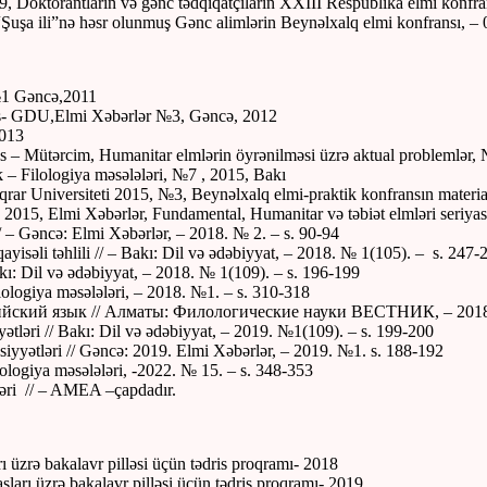
9, Doktorantların və gənc tədqiqatçıların XXIII Respublika elmi konfran
“Şuşa ili”nə həsr olunmuş Gənc alimlərin Beynəlxalq elmi konfransı, – 
№1 Gəncə,2011
ooms- GDU,Elmi Xəbərlər №3, Gəncə, 2012
2013
ages – Mütərcim, Humanitar elmlərin öyrənilməsi üzrə aktual problemlər
k – Filologiya məsələləri, №7 , 2015, Bakı
rar Universiteti 2015, №3, Beynəlxalq elmi-praktik konfransın material
, 2015, Elmi Xəbərlər, Fundamental, Humanitar və təbiət elmləri seriyas
 // – Gəncə: Elmi Xəbərlər, – 2018. № 2. – s. 90-94
yisəli təhlili // – Bakı: Dil və ədəbiyyat, – 2018. № 1(105). – s. 247-
kı: Dil və ədəbiyyat, – 2018. № 1(109). – s. 196-199
lologiya məsələləri, – 2018. №1. – s. 310-318
йский язык // Алматы: Филологические науки ВЕСТНИК, – 2018.
ətləri // Bakı: Dil və ədəbiyyat, – 2019. №1(109). – s. 199-200
siyyətləri // Gəncə: 2019. Elmi Xəbərlər, – 2019. №1. s. 188-192
giya məsələləri, -2022. № 15. – s. 348-353
tləri // – AMEA –çapdadır.
ı üzrə bakalavr pilləsi üçün tədris proqramı- 2018
asları üzrə bakalavr pilləsi üçün tədris proqramı- 2019