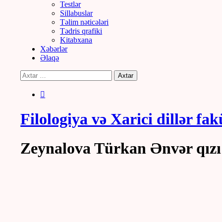
Testlər
Sillabuslar
Təlim nəticələri
Tədris qrafiki
Kitabxana
Xəbərlər
Əlaqə
Filologiya və Xarici dillər fak
Zeynalova Türkan Ənvər qızı