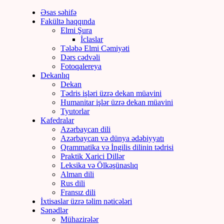
Əsas səhifə
Fakültə haqqında
Elmi Şura
İclaslar
Tələbə Elmi Cəmiyəti
Dərs cədvəli
Fotoqalereya
Dekanlıq
Dekan
Tədris işləri üzrə dekan müavini
Humanitar işlər üzrə dekan müavini
Tyutorlar
Kafedralar
Azərbaycan dili
Azərbaycan və dünya ədəbiyyatı
Qrammatika və İngilis dilinin tədrisi
Praktik Xarici Dillər
Leksika və Ölkəşünaslıq
Alman dili
Rus dili
Fransız dili
İxtisaslar üzrə təlim nəticələri
Sənədlər
Mühazirələr