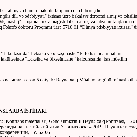
hsil almış və həmin məktəbi fərqlənmə ilə bitirmişdir.
lis dili və ədəbiyyatı” ixtisası üzrə bakalavr dərəcəsi almış və təhsilin
şünaslıq” istiqaməti üzrə magistr təhsili almış və təhsilini fərqlənmə di
raq Fəlsəfə doktoru Proqramı üzrə 5718.01 “Dünya ədəbiyyatı ixtisası“ ü
r” fakültəsində “Leksika və ölkəşünaslıq” kafedrasında müəllim
” fakültəsində “Leksika və ölkəşünaslıq” kafedrasında baş müəllim
58 saylı əmrə əsasən 5 oktyabr Beynəlxalq Müəllimlər günü münasibətilə
NSLARDA İŞTİRAKI
ncə: Konfrans materialları, Gənc alimlərin II Beynəlxalq konfransı, – 20
реводы на английский язык // Пятигорск: – 2019. Научные иссл
онференции, – c. 62-66