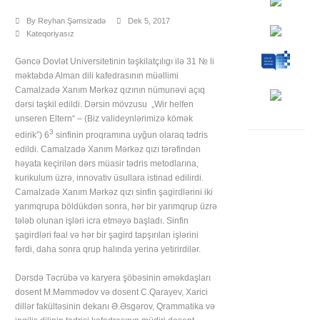
By
Reyhan Şəmsizadə
Dek 5, 2017
Kateqoriyasız
Gəncə Dovlət Universitetinin təşkilatçılıgı ilə 31 № li
məktəbdə Alman dili kafedrasının müəllimi
Camalzadə Xanım Mərkəz qızının nümunəvi açıq
dərsi təşkil edildi. Dərsin mövzusu „Wir helfen
unseren Eltern“ – (Biz valideynlərimizə kömək
3
edirik”) 6
sinfinin proqramına uyğun olaraq tədris
edildi. Camalzadə Xanım Mərkəz qızı tərəfindən
həyata keçirilən dərs müasir tədris metodlarına,
kurikulum üzrə, innovativ üsullara istinad edilirdi.
Camalzadə Xanım Mərkəz qızı sinfin şagirdlərini iki
yarımqrupa böldükdən sonra, hər bir yarımqrup üzrə
tələb olunan işləri icra etməyə başladı. Sinfin
şagirdləri fəal və hər bir şagird tapşırılan işlərini
fərdi, daha sonra qrup halında yerinə yetirirdilər.
Dərsdə Təcrübə və karyera şöbəsinin əməkdaşları
dosent M.Məmmədov və dosent C.Qarayev, Xarici
dillər fakültəsinin dekanı Ə.Əsgərov, Qrammatika və