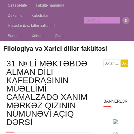
Əsas səhifə
Fakültə haqqında
Dekanlıq
Kafedralar
İxtisaslar üzrə təlim nəticələri
Sənədlər
Xəbərlər
Əlaqə
Filologiya və Xarici dillər fakültəsi
31 № LI MƏKTƏBDƏ
ALMAN DILI
KAFEDRASININ
MÜƏLLIMI
CAMALZADƏ XANIM
BANNERLƏR
MƏRKƏZ QIZININ
NÜMUNƏVI AÇIQ
DƏRSI