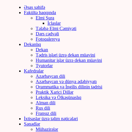
Əsas səhifə
Fakültə haqqında
Elmi Şura
İclaslar
Tələbə Elmi Cəmiyəti
Dərs cədvəli
Fotoqalereya
Dekanlıq
Dekan
Tədris işləri üzrə dekan müavini
Humanitar işlər üzrə dekan müavini
Tyutorlar
Kafedralar
Azərbaycan dili
Azərbaycan və dünya ədəbiyyatı
Qrammatika və İngilis dilinin tədrisi
Praktik Xarici Dillər
Leksika və Ölkəşünaslıq
Alman dili
Rus dili
Fransız dili
İxtisaslar üzrə təlim nəticələri
Sənədlər
Mühazirələr