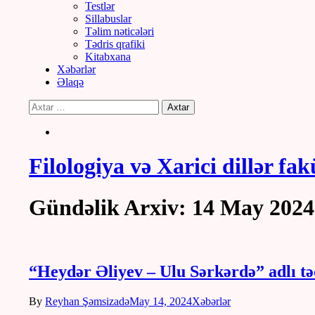
Testlər
Sillabuslar
Təlim nəticələri
Tədris qrafiki
Kitabxana
Xəbərlər
Əlaqə
Filologiya və Xarici dillər fak
Gündəlik Arxiv: 14 May 2024
“Heydər Əliyev – Ulu Sərkərdə” adlı tə
By
Reyhan Şəmsizadə
May 14, 2024
Xəbərlər