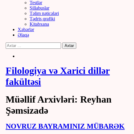
Testlər
Sillabuslar
Təlim nəticələri
Tədris qrafiki
Kitabxana
Xəbərlər
Əlaqə
Filologiya və Xarici dillər
fakültəsi
Müəllif Arxivləri: Reyhan
Şəmsizadə
NOVRUZ BAYRAMINIZ MÜBARƏK