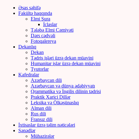
Əsas səhifə
Fakültə haqqında
Elmi Şura
İclaslar
Tələbə Elmi Cəmiyəti
Dərs cədvəli
Fotoqalereya
Dekanlıq
Dekan
Tədris işləri üzrə dekan müavini
Humanitar işlər üzrə dekan müavini
Tyutorlar
Kafedralar
Azərbaycan dili
Azərbaycan və dünya ədəbiyyatı
Qrammatika və İngilis dilinin tədrisi
Praktik Xarici Dillər
Leksika və Ölkəşünaslıq
Alman dili
Rus dili
Fransız dili
İxtisaslar üzrə təlim nəticələri
Sənədlər
Mühazirələr