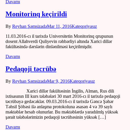
Davamı
Monitorinq keçirildi
By
Reyhan Şəmsizadə
Mar 11, 2016
Kateqoriyasız
11.03.2016-cı il tarixdə Universitetin Monitorinq qrupunun
dosent Allahverdi Quliyevin rəhbərliyi altında Xarici dillər
fakültəsində dərslərin dinlənilməsi keçirilmişdir.
Davamı
Pedaqoji təcrübə
By
Reyhan Şəmsizadə
Mar 9, 2016
Kateqoriyasız
Xarici dillər fakültəsinin İngilis, Alman, Rus dili
ixtisasının III kurs tələbələri 30 mart 2016-cı il tarixdə pedaqoji
təcrübəyə gedəcəklər. 09.03.2016-cı il tarixdə Gəncə Şəhər
Təhsil Şöbəsi ilə anlaşma protokoluna əsasən 4 və 39 saylı
məktəblər hesab olunurlar. Bu məktəblərdə yaradılmlş yüksək
şərait tələbələrimizin pedaqoji təcrübəsinin yüksək […]
Davamı