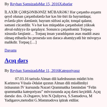
By
Reyhan Şəmsizadə
Mar 15, 2016
Xəbərlər
İLAXİR ÇƏRŞƏNBƏNİZ MÜBARƏK! Hər çərşənbə axşamı
qeyd olunan çərşənbələrdə hər kəs bir-biri ilə bayramlaşır,
evlərdə plov dəmlənir, bayram süfrəsi açılır, tonqal qalanır,
səməni cücərdilir. Və hər kəs müqəddəs çərşənbələri yüksək
əhval-ruhiyyə ilə qarşılayır. Sonuncu çərşənbəmiz Torpaq-
xüsusilə fərqlənir… Torpaq insan yaradılışının əsas maddi əsası
olmaq etibarilə bu prosesdə son dərəcə əhəmiyyətli bir mövqeyə
malikdir. Torpaq […]
Davamı
Açıq dərs
By
Reyhan Şəmsizadə
Mar 11, 2016
Kateqoriyasız
07.03.16 tarixdə Alman dili kafedrasının müdiri b/m
Kərimova Vüsalə Ədalət qızının Alman dili müəllimliyi
ixtisasının IV kursunda Nəzəri Qrammatika fənnindən “Felin
qrammatika kateqoriyası” mövzusunda açıq dərsi keçirildi. Açıq
dərsdə: dos. Ə.Əsgərov, b/m N.Quliyeva, S.Səmədova, M
Yadigarov,metodist G.Məmmədova iştirak etdilər.