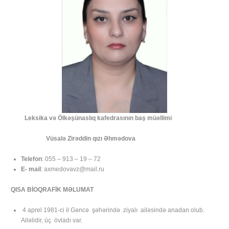
Leksika və Ölkəşünaslıq kafedrasının baş müəllimi
Vüsalə Zirəddin qızı Əhmədova
Telefon
: 055 – 913 – 19 – 72
E- mail
: axmedovavz@mail.ru
QISA BİOQRAFİK MƏLUMAT
4 aprel 1981-ci il Gəncə şəhərində ziyalı ailəsində anadan olub.
Ailəlidir, üç övladı var.