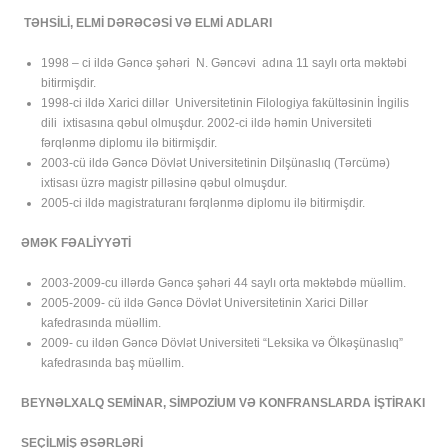
TƏHSİLİ, ELMİ DƏRƏCƏSİ VƏ ELMİ ADLARI
1998 – ci ildə Gəncə şəhəri N. Gəncəvi adına 11 saylı orta məktəbi
bitirmişdir.
1998-ci ildə Xarici dillər Universitetinin Filologiya fakültəsinin İngilis
dili ixtisasına qəbul olmuşdur. 2002-ci ildə həmin Universiteti
fərqlənmə diplomu ilə bitirmişdir.
2003-cü ildə Gəncə Dövlət Universitetinin Dilşünaslıq (Tərcümə)
ixtisası üzrə magistr pilləsinə qəbul olmuşdur.
2005-ci ildə magistraturanı fərqlənmə diplomu ilə bitirmişdir.
ƏMƏK FƏALİYYƏTİ
2003-2009-cu illərdə Gəncə şəhəri 44 saylı orta məktəbdə müəllim.
2005-2009- cü ildə Gəncə Dövlət Universitetinin Xarici Dillər
kafedrasında müəllim.
2009- cu ildən Gəncə Dövlət Universiteti “Leksika və Ölkəşünaslıq”
kafedrasında baş müəllim.
BEYNƏLXALQ SEMİNAR, SİMPOZİUM VƏ KONFRANSLARDA İŞTİRAKI
SEÇİLMİŞ ƏSƏRLƏRİ