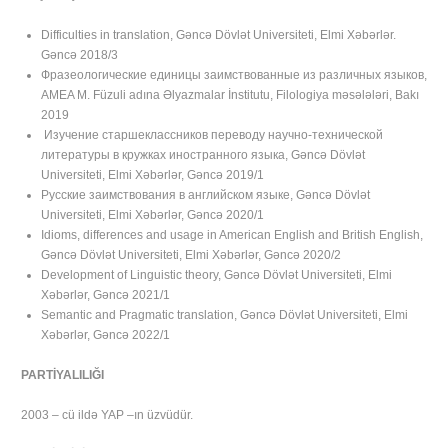
Difficulties in translation, Gəncə Dövlət Universiteti, Elmi Xəbərlər.
Gəncə 2018/3
Фразеологические единицы заимствованные из различных языков,
AMEA M. Füzuli adına Əlyazmalar İnstitutu, Filologiya məsələləri, Bakı
2019
Изучение старшеклассников переводу научно-технической
литературы в кружках иностранного языка, Gəncə Dövlət
Universiteti, Elmi Xəbərlər, Gəncə 2019/1
Русские заимствования в английском языке, Gəncə Dövlət
Universiteti, Elmi Xəbərlər, Gəncə 2020/1
Idioms, differences and usage in American English and British English,
Gəncə Dövlət Universiteti, Elmi Xəbərlər, Gəncə 2020/2
Development of Linguistic theory, Gəncə Dövlət Universiteti, Elmi
Xəbərlər, Gəncə 2021/1
Semantic and Pragmatic translation, Gəncə Dövlət Universiteti, Elmi
Xəbərlər, Gəncə 2022/1
PARTİYALILIĞI
2003 – cü ildə YAP –ın üzvüdür.