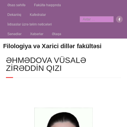
Əsas səhifə
Fakültə haqqında
Dekanlıq
Kafedralar
İxtisaslar üzrə təlim nəticələri
Sənədlər
Xəbərlər
Əlaqə
Filologiya və Xarici dillər fakültəsi
ƏHMƏDOVA VÜSALƏ
ZIRƏDDIN QIZI