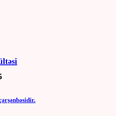
ültəsi
5
ərşənbəsidir.