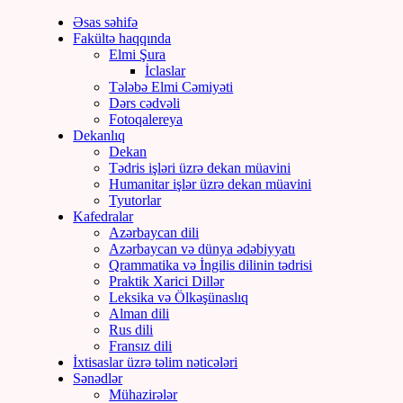
Əsas səhifə
Fakültə haqqında
Elmi Şura
İclaslar
Tələbə Elmi Cəmiyəti
Dərs cədvəli
Fotoqalereya
Dekanlıq
Dekan
Tədris işləri üzrə dekan müavini
Humanitar işlər üzrə dekan müavini
Tyutorlar
Kafedralar
Azərbaycan dili
Azərbaycan və dünya ədəbiyyatı
Qrammatika və İngilis dilinin tədrisi
Praktik Xarici Dillər
Leksika və Ölkəşünaslıq
Alman dili
Rus dili
Fransız dili
İxtisaslar üzrə təlim nəticələri
Sənədlər
Mühazirələr