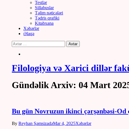
Testlər
Sillabuslar
Təlim nəticələri
Tədris qrafiki
Kitabxana
Xəbərlər
Əlaqə
Filologiya və Xarici dillər fak
Gündəlik Arxiv: 04 Mart 202
Bu gün Novruzun ikinci çərşənbəsi-Od ç
By
Reyhan Şəmsizadə
Mar 4, 2025
Xəbərlər